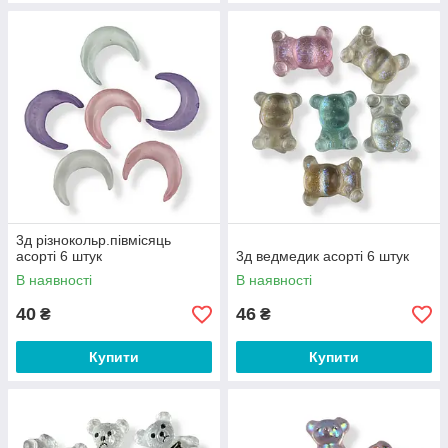
3д різнокольр.півмісяць
асорті 6 штук
3д ведмедик асорті 6 штук
В наявності
В наявності
40
46
₴
₴
Купити
Купити