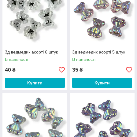
3д ведмедик асорті 6 штук
3д ведмедик асорті 5 штук
В наявності
В наявності
40
35
₴
₴
Купити
Купити