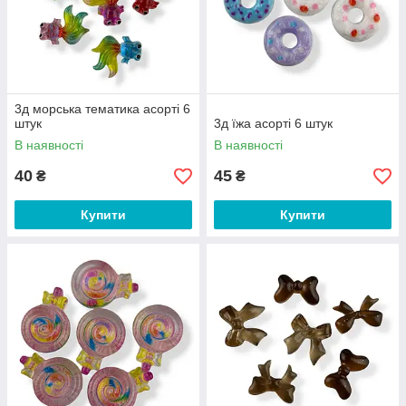
3д морська тематика асорті 6
штук
3д їжа асорті 6 штук
В наявності
В наявності
40
45
₴
₴
Купити
Купити