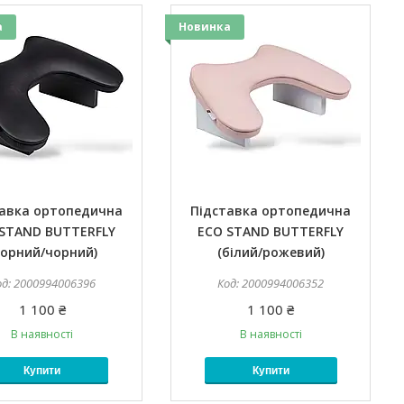
а
Новинка
тавка ортопедична
Підставка ортопедична
STAND BUTTERFLY
ECO STAND BUTTERFLY
чорний/чорний)
(білий/рожевий)
2000994006396
2000994006352
1 100 ₴
1 100 ₴
В наявності
В наявності
Купити
Купити