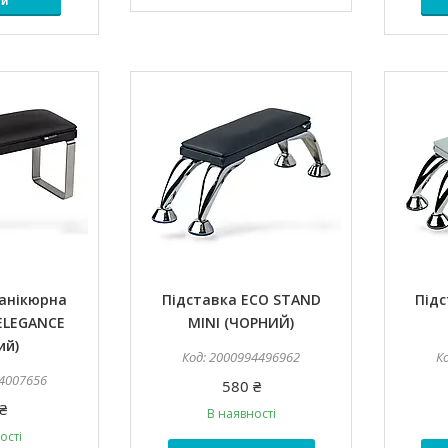
ти
манікюрна
Підставка ECO STAND
Під
ELEGANCE
MINI (ЧОРНИЙ)
ий)
2000994496962
4007656
580 ₴
₴
В наявності
ості