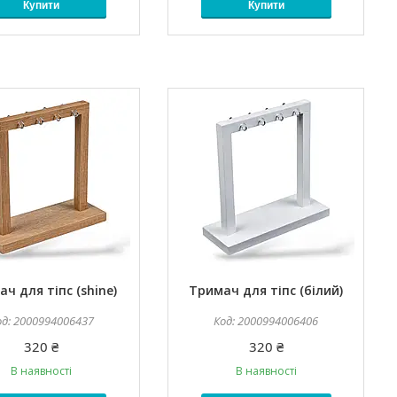
Купити
Купити
ч для тіпс (shine)
Тримач для тіпс (білий)
2000994006437
2000994006406
320 ₴
320 ₴
В наявності
В наявності