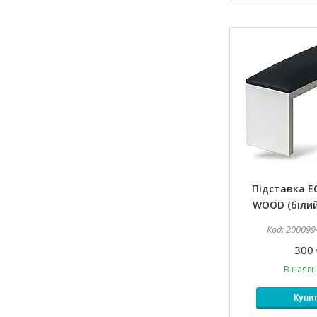
Підставка 
WOOD (біли
200099
300 
В наявн
Купи