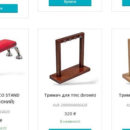
Купити
ти
ECO STAND
Тримач для тіпс (brown)
Трима
ВОНИЙ)
2000994006420
24820
320 ₴
₴
В наявності
ості