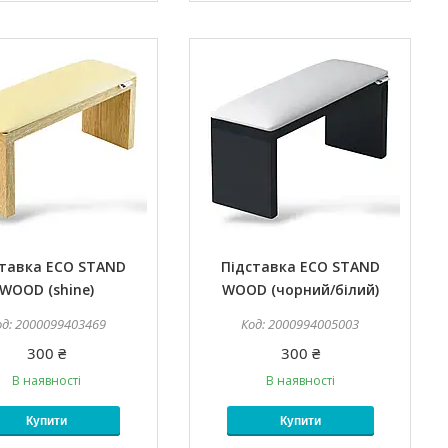
ставка ECO STAND
Підставка ECO STAND
WOOD (shine)
WOOD (чорний/білий)
2000099403469
2000994005003
300 ₴
300 ₴
В наявності
В наявності
Купити
Купити