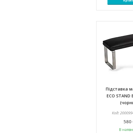
Купи
Підставка 
ECO STAND 
(чорн
200099
580 
В наявн