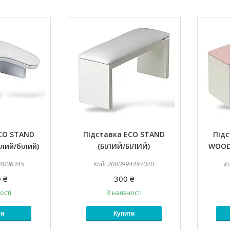
ECO STAND
Підставка ECO STAND
Під
лий/білий)
(БІЛИЙ/БІЛИЙ)
WOOD
4006345
2000994497020
 ₴
300 ₴
ості
В наявності
ти
Купити