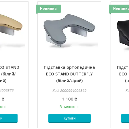
Новинка
Новинк
ECO STAND
Підставка ортопедична
Підс
(білий/
ECO STAND BUTTERFLY
ECO 
ий)
(білий/сірий)
(
4006376
2000994006369
 ₴
1 100 ₴
ості
В наявності
ти
Купити