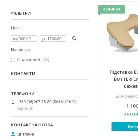
Новинка
ФІЛЬТРИ
Ціна
Наявність
В наявності
25
Підставка 
КОНТАКТИ
BUTTERFLY 
бежев
200099
0638521642
+380 (96) 207-75-80
1 100
Керівник
В наявн
Купи
Світлана