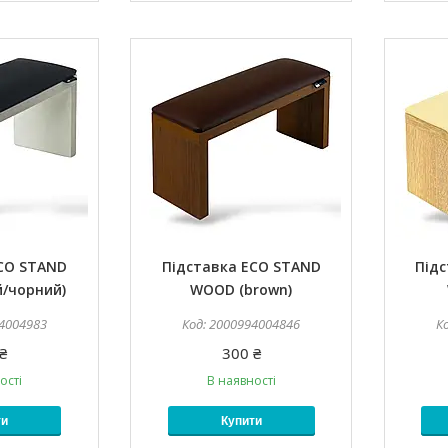
ECO STAND
Підставка ECO STAND
Під
й/чорний)
WOOD (brown)
4004983
2000994004846
₴
300 ₴
ості
В наявності
ти
Купити