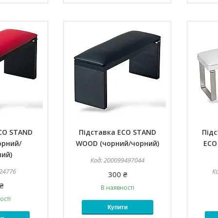
ECO STAND
Підставка ECO STAND
Під
орний/
WOOD (чорний/чорний)
ECO
ний)
200099497044
24776
300 ₴
₴
В наявності
ості
Купити