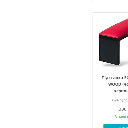
Підставка 
WOOD (ч
черво
0109
300 
В наявн