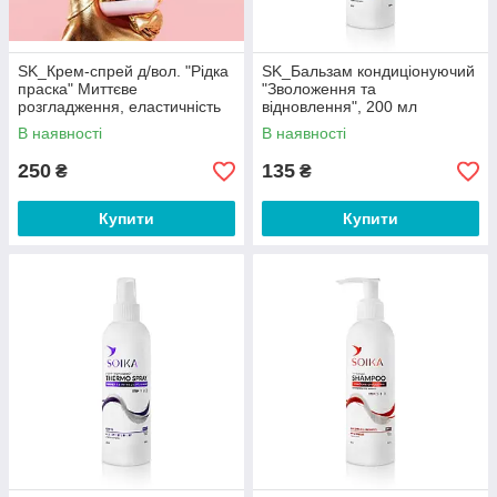
SK_Крем-спрей д/вол. "Рідка
SK_Бальзам кондиціонуючий
праска" Миттєве
"Зволоження та
розгладження, еластичність
відновлення", 200 мл
та блиск SOIKA & GTM, 200
В наявності
В наявності
мл
250
135
₴
₴
Купити
Купити