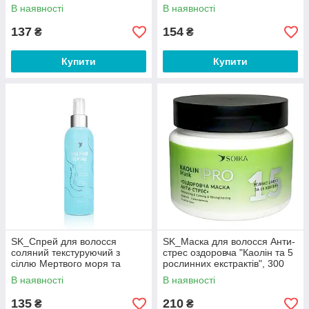
кислот, пребіотиками та ябл
В наявності
В наявності
137
154
₴
₴
Купити
Купити
SK_Спрей для волосся
SK_Маска для волосся Анти-
соляний текстуруючий з
стрес оздоровча "Каолін та 5
сіллю Мертвого моря та
рослинних екстрактів", 300
MgCl, 200 мл
мл
В наявності
В наявності
135
210
₴
₴