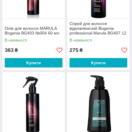
Спрей для волосся
Олія для волосся MARULA
відновлюючий Bogenia
Bogenia BG403 №004 60 мл
professional Marula BG407 12
в 1
В наявності
В наявності
363
275
₴
₴
Купити
Купити