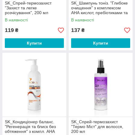
SK_Спрей-термозахист
SK_Шампунь тоніз. "Глибоке
"Захист та легке
очищення" з комплексом
розчісування", 200 мл
АНА кислот, пребіотиками та
яблучним оцтом д/жирн.
В наявності
В наявності
119
137
₴
₴
Купити
Купити
SK_Кондиціонер баланс.
SK_Спрей-термозахист
"Регенерація та блиск без
"Термо Міст" для волосся,
обтяження" з компл. АНА
200 мл