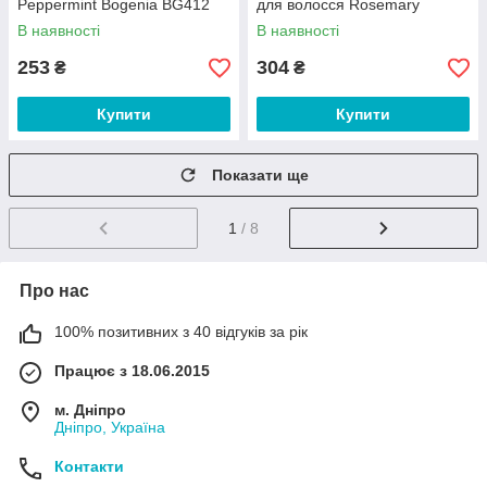
Peppermint Bogenia BG412
для волосся Rosemary
(№004 Сироватка для
Peppermint (300 мл) (48/1))
В наявності
В наявності
волосся Rosemar
253
304
₴
₴
Купити
Купити
Показати ще
1
/ 8
Про нас
100% позитивних з 40 відгуків за рік
Працює з 18.06.2015
м. Дніпро
Дніпро, Україна
Контакти