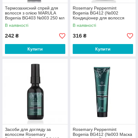
Термозахисний спрей для
Rosemary Peppermint
волосся з олією MARULA
Bogenia BG412 (№002
Bogenia BG403 №003 250 мл
Кондиціонер для волосся
Rosemary Peppermint (350
В наявності
В наявності
мл) (36/1))
242
316
₴
₴
Купити
Купити
Засоби для догляду за
Rosemary Peppermint
волоссям Rosemary
Bogenia BG412 (№003 Маска