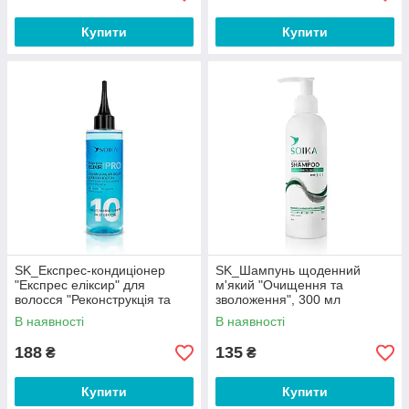
Купити
Купити
SK_Експрес-кондиціонер
SK_Шампунь щоденний
"Експрес еліксир" для
м'який "Очищення та
волосся "Реконструкція та
зволоження", 300 мл
зволоження", 200 мл
В наявності
В наявності
188
135
₴
₴
Купити
Купити