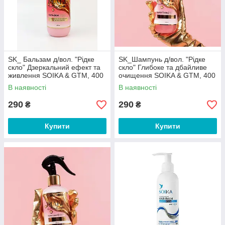
SK_ Бальзам д/вол. "Рідке
SK_Шампунь д/вол. "Рідке
скло" Дзеркальний ефект та
скло" Глибоке та дбайливе
живлення SOIKA & GTM, 400
очищення SOIKA & GTM, 400
мл
мл
В наявності
В наявності
290
290
₴
₴
Купити
Купити