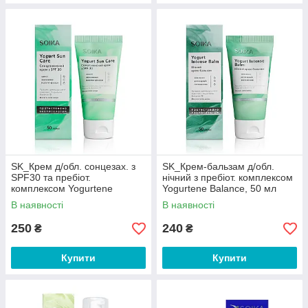
SK_Крем д/обл. сонцезах. з
SK_Крем-бальзам д/обл.
SPF30 та пребіот.
нічний з пребіот. комплексом
комплексом Yogurtene
Yogurtene Balance, 50 мл
Balance, 50 мл
В наявності
В наявності
250
240
₴
₴
Купити
Купити