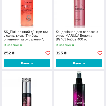
SK_Пілінг пінний д/шкіри гол.
Кондиціонер для волосся з
з саліц. кисл. "Глибоке
олією MARULA Bogenia
очищення та оновлення",
BG403 №002 400 мл
150 мл
В наявності
В наявності
252
325
₴
₴
Купити
Купити