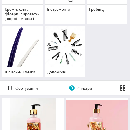
Креми, олії ,
Інструменти
Гребінці
філери ,сироватки
, спреї , маски і
шамуні для
догляду за
волоссям та тілом
Шпильки і гумки
Допоміжні
Сортування
0
Фільтри