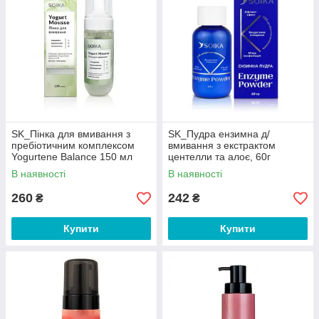
SK_Пінка для вмивання з
SK_Пудра ензимна д/
пребіотичним комплексом
вмивання з екстрактом
Yogurtene Balance 150 мл
центелли та алоє, 60г
В наявності
В наявності
260
242
₴
₴
Купити
Купити