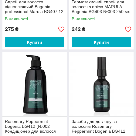
Спрей для волосся
Термозахисний спрей для
відновлюючий Bogenia
волосся з олією MARULA
professional Marula BG407 12
Bogenia BG403 №003 250 мл
в 1
В наявності
В наявності
275
242
₴
₴
Купити
Купити
Rosemary Peppermint
Засоби для догляду за
Bogenia BG412 (№002
волоссям Rosemary
Кондиціонер для волосся
Peppermint Bogenia BG412