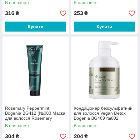
Rosemary Peppermint (350
(№004 Сироватка для
В наявності
В наявності
мл) (36/1))
волосся Rosemar
316
253
₴
₴
Купити
Купити
Rosemary Peppermint
Кондиціонер безсульфатний
Bogenia BG412 (№003 Маска
для волосся Vegan Detox
для волосся Rosemary
Bogenia BG409 №002
Peppermint (300 мл) (48/1))
В наявності
В наявності
304
204
₴
₴