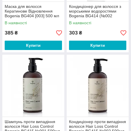
Маска для волосся
Кондиціонер для волосся з
Кератинове Відновлення
морськими водоростями
Bogenia BG404 [003] 500 мл
Bogenia BG414 (№002
Seaweed (450 мл) (36/1))
В наявності
В наявності
385
303
₴
₴
Купити
Купити
Шампунь проти випадіння
Кондиціонер проти випадіння
волосся Hair Loss Control
волосся Hair Loss Control