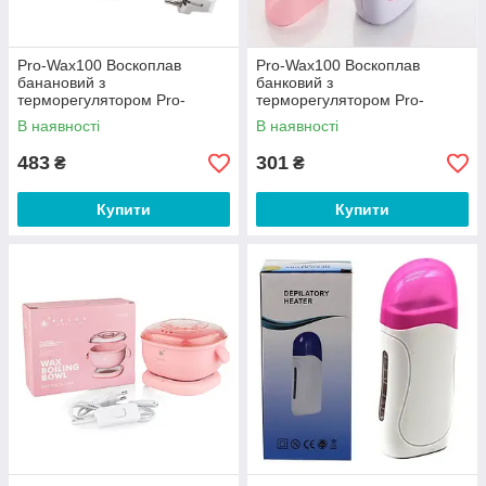
Pro-Wax100 Воскоплав
Pro-Wax100 Воскоплав
банановий з
банковий з
терморегулятором Pro-
терморегулятором Pro-
Wax100 для депіляції 400мл,
Wax100 для депіляції 400 мл,
В наявності
В наявності
білий, чорний, рожевий.
білий
483
301
₴
₴
Купити
Купити