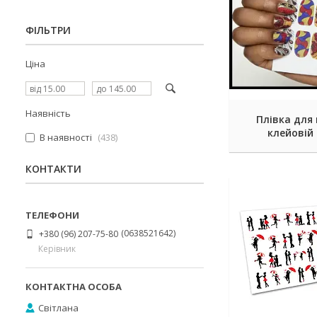
ФІЛЬТРИ
Ціна
Наявність
Плівка для 
клейовій 
В наявності
438
КОНТАКТИ
0638521642
+380 (96) 207-75-80
Керівник
Світлана