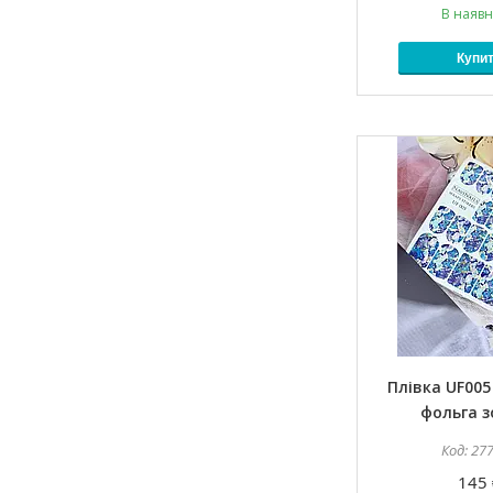
В наявн
Купи
Плівка UF005 
фольга 
27
145 