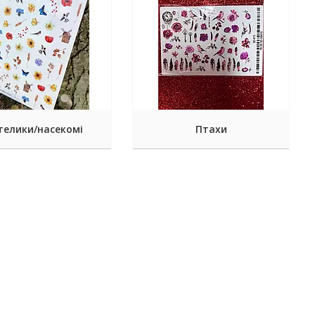
телики/насекомі
Птахи