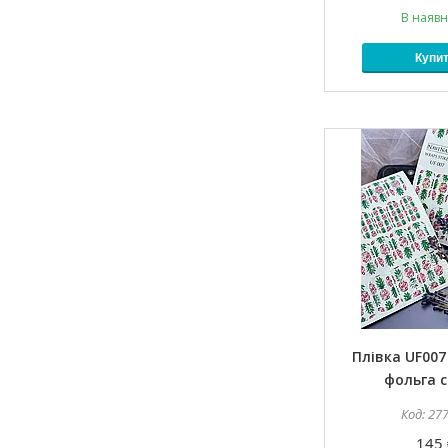
В наявн
Купи
Плівка UF007 
фольга с
27
145 