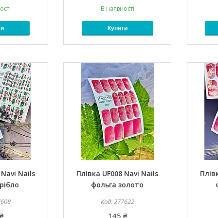
ості
В наявності
ти
Купити
Navi Nails
Плівка UF008 Navi Nails
Плівк
рібло
фольга золото
7608
277622
₴
145 ₴