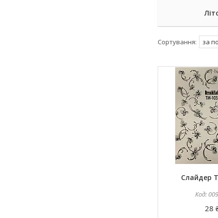
Літ
Слайдер 
00
28 