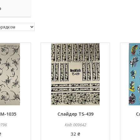
о
TM-1035
Слайдер TS-439
С
9796
009642
₴
32 ₴