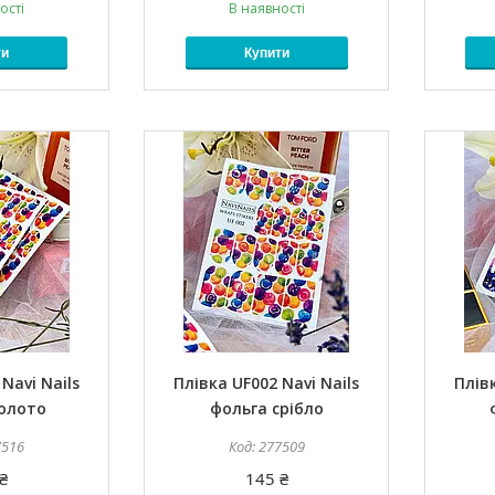
ості
В наявності
ти
Купити
Navi Nails
Плівка UF002 Navi Nails
Плівк
золото
фольга срібло
7516
277509
₴
145 ₴