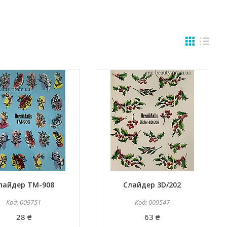
лайдер TM-908
Слайдер 3D/202
009751
009547
28 ₴
63 ₴