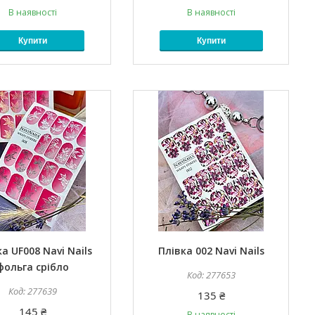
В наявності
В наявності
Купити
Купити
а UF008 Navi Nails
Плівка 002 Navi Nails
фольга срібло
277653
277639
135 ₴
145 ₴
В наявності