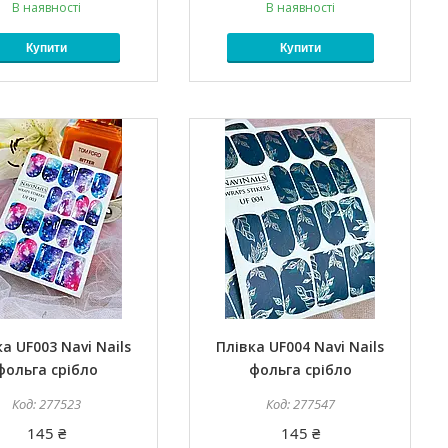
В наявності
В наявності
Купити
Купити
а UF003 Navi Nails
Плівка UF004 Navi Nails
фольга срібло
фольга срібло
277523
277547
145 ₴
145 ₴