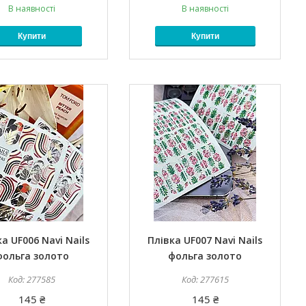
В наявності
В наявності
Купити
Купити
а UF006 Navi Nails
Плівка UF007 Navi Nails
фольга золото
фольга золото
277585
277615
145 ₴
145 ₴