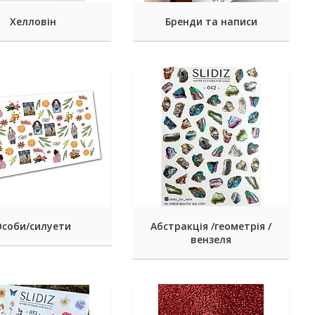
Хелловін
Бренди та написи
Особи/силуети
Абстракція /геометрія /
вензеля