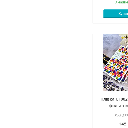
В наявн
Купи
Плівка UF002 
фольга 
27
145 