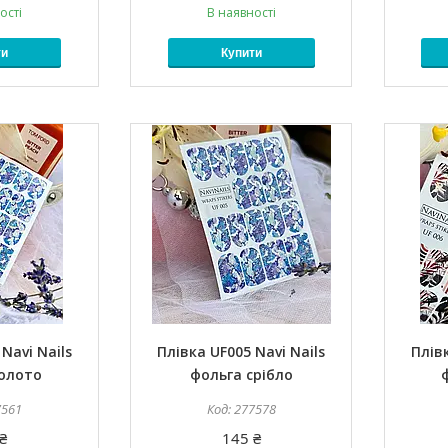
ості
В наявності
ти
Купити
Navi Nails
Плівка UF005 Navi Nails
Плівк
золото
фольга срібло
7561
277578
₴
145 ₴