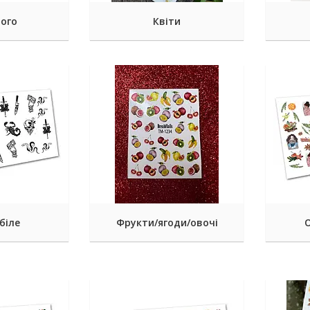
того
Квіти
біле
Фрукти/ягоди/овочі