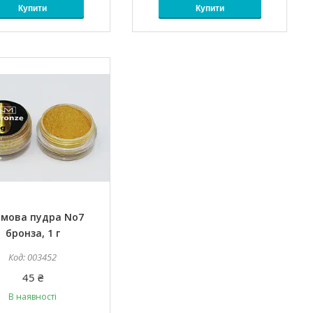
Купити
Купити
мова пудра No7
бронза, 1 г
003452
45 ₴
В наявності