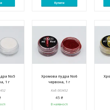
ти
Купити
удра No5
Хромова пудра No6
Хро
а, 1 г
червона, 1 г
3452
003452
₴
45 ₴
ості
В наявності