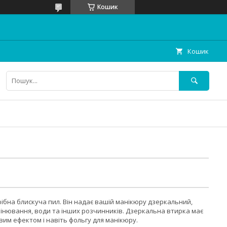
Кошик
Кошик
рібна блискуча пил. Він надає вашій манікюру дзеркальний,
мінювання, води та інших розчинників. Дзеркальна втирка має
вим ефектом і навіть фольгу для манікюру.