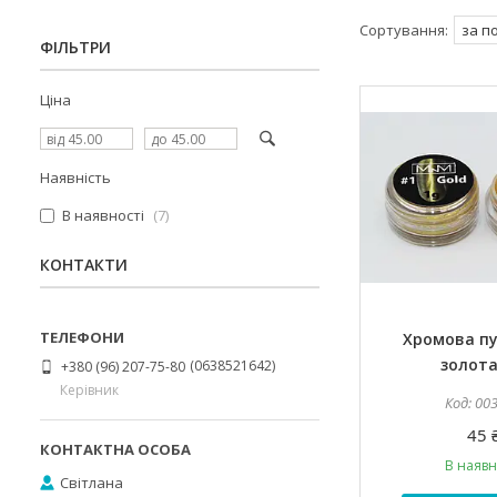
ФІЛЬТРИ
Ціна
Наявність
В наявності
7
КОНТАКТИ
Хромова п
золота,
0638521642
+380 (96) 207-75-80
Керівник
00
45 
В наявн
Світлана