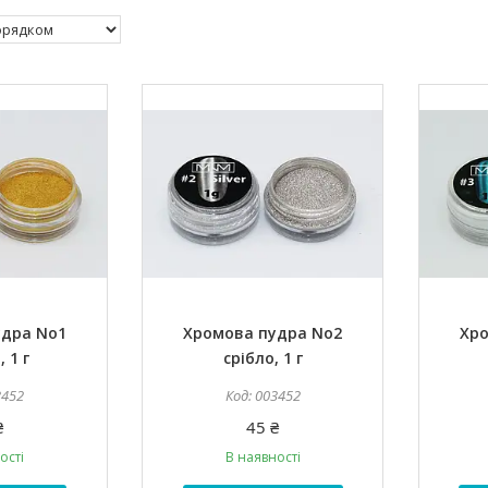
удра No1
Хромова пудра No2
Хро
 1 г
срібло, 1 г
3452
003452
₴
45 ₴
ості
В наявності