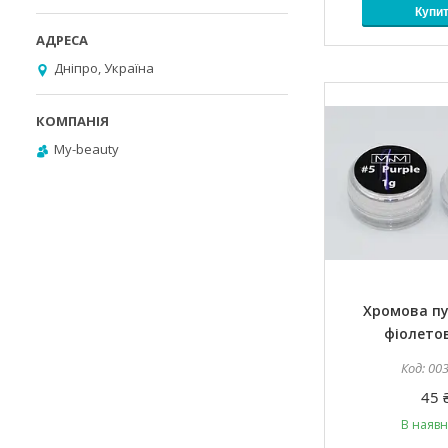
Купи
Дніпро, Україна
My-beauty
Хромова п
фіолетов
00
45 
В наявн