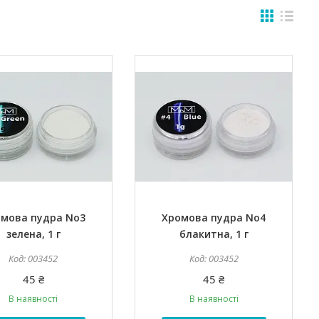
мова пудра No3
Хромова пудра No4
зелена, 1 г
блакитна, 1 г
003452
003452
45 ₴
45 ₴
В наявності
В наявності