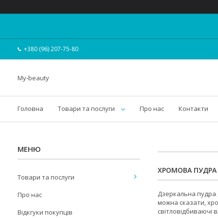
+380 (96) 207-75-80
My-beauty
Головна
Товари та послуги
Про нас
Контакти
ХРОМОВА ПУДРА 
Товари та послуги
Дзеркальна пудра д
Про нас
можна сказати, хр
світловідбиваючі в
Відкгуки покупців