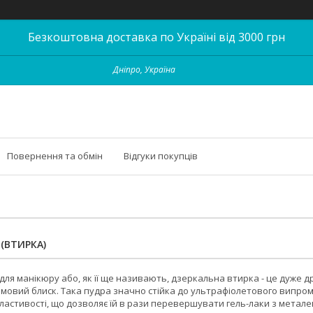
Безкоштовна доставка по Україні від 3000 грн
Дніпро, Україна
Повернення та обмін
Відгуки покупців
(ВТИРКА)
ля манікюру або, як її ще називають, дзеркальна втирка - це дуже д
омовий блиск. Така пудра значно стійка до ультрафіолетового випро
ластивості, що дозволяє їй в рази перевершувати гель-лаки з метале