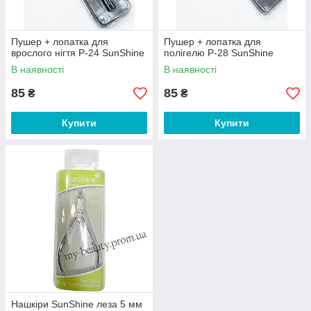
Пушер + лопатка для
Пушер + лопатка для
врослого нігтя P-24 SunShine
полігелю P-28 SunShine
В наявності
В наявності
85
85
₴
₴
Купити
Купити
Нашкіри SunShine леза 5 мм