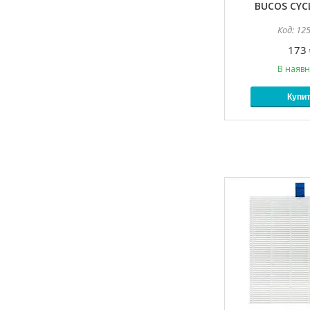
BUCOS CYC
12
173 
В наявн
Купи