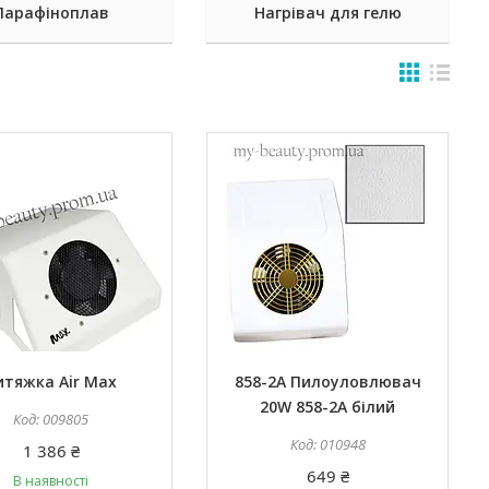
Парафіноплав
Нагрівач для гелю
итяжка Air Max
858-2A Пилоуловлювач
20W 858-2A білий
009805
010948
1 386 ₴
649 ₴
В наявності