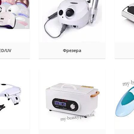
ED/UV
Фрезера