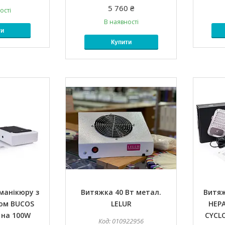
5 760 ₴
ості
В наявності
ти
Купити
манікюру з
Витяжка 40 Вт метал.
Витяж
ром BUCOS
LELUR
HEP
 на 100W
CYCLO
010922956