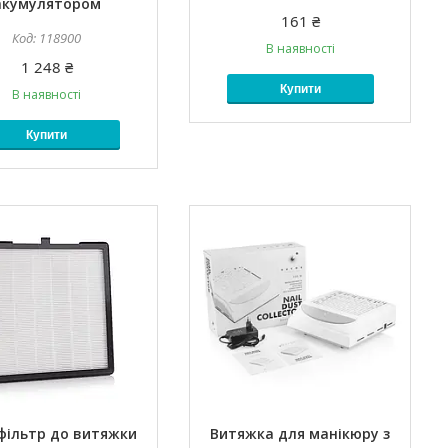
акумулятором
161 ₴
118900
В наявності
1 248 ₴
Купити
В наявності
Купити
фільтр до витяжки
Витяжка для манікюру з