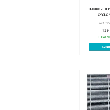
Змінний HEP
CYCLO
12
129 
В наявн
Купи