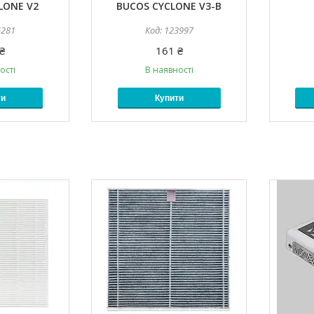
LONE V2
BUCOS CYCLONE V3-B
5281
123997
₴
161 ₴
ості
В наявності
ти
Купити