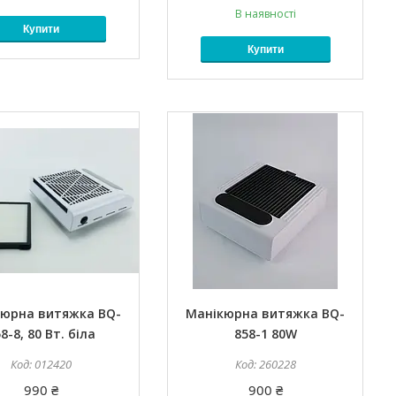
В наявності
Купити
Купити
юрна витяжка BQ-
Манікюрна витяжка BQ-
8-8, 80 Вт. біла
858-1 80W
012420
260228
990 ₴
900 ₴