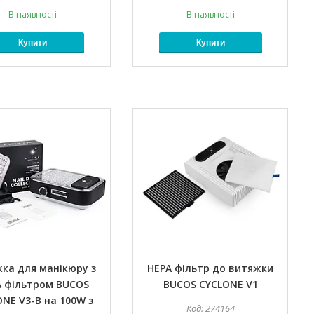
В наявності
В наявності
Купити
Купити
ка для манікюру з
HEPA фільтр до витяжки
A фільтром BUCOS
BUCOS CYCLONE V1
NE V3-B на 100W з
274164