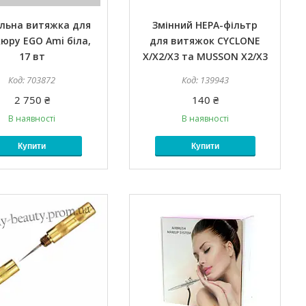
ільна витяжка для
Змінний НЕРА-фільтр
юру EGO Ami біла,
для витяжок CYCLONE
17 вт
X/X2/X3 та MUSSON X2/Х3
703872
139943
2 750 ₴
140 ₴
В наявності
В наявності
Купити
Купити