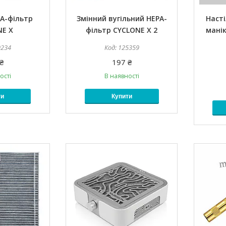
A-фільтр
Змінний вугільний HEPA-
Наст
NE X
фільтр CYCLONE X 2
манік
9234
125359
₴
197 ₴
ості
В наявності
ти
Купити