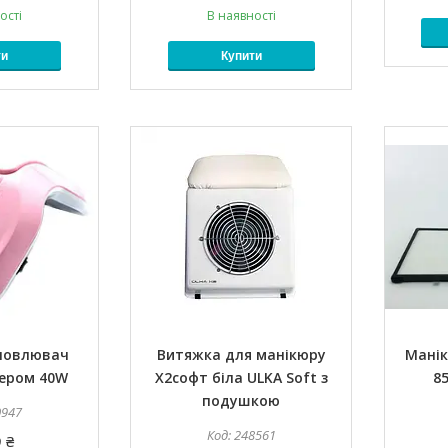
ості
В наявності
ти
Купити
уловлювач
Витяжка для манікюру
Манік
мером 40W
X2софт біла ULKA Soft з
85
подушкою
0947
248561
 ₴