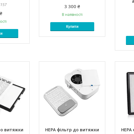
4157
3 300 ₴
₴
В наявності
ості
Купити
ти
до витяжки
HEPA фільтр до витяжки
HEPA 