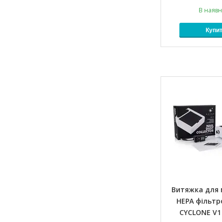
В наявн
Купи
Витяжка для 
HEPA фільт
CYCLONE V1