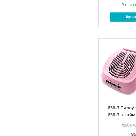
В наявн
Купи
858-7 Пило
858-7 з тай
01
1 199