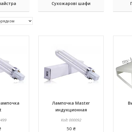
майстра
Сухожарові шафи
 лампочка
Лампочка Master
В
t
индукционная
3499
000092
₴
50 ₴