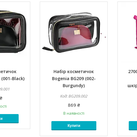
метичок
Набір косметичок
270
(001-Black)
Bogenia BG209 (002-
Burgundy)
шкір
9.001
BG209.002
₴
869 ₴
ості
В наявності
ти
Купити