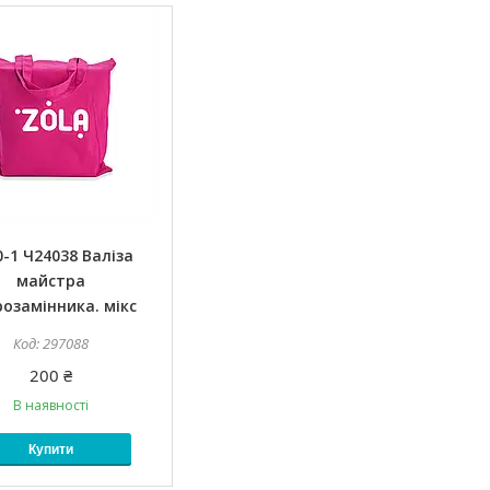
0-1 Ч24038 Валіза
майстра
озамінника. мікс
297088
200 ₴
В наявності
Купити