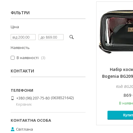
ФІЛЬТРИ
Ціна
Наявність
В наявності
3
Набір кос
КОНТАКТИ
Bogenia BG209 
BG20
869 
0638521642
+380 (96) 207-75-80
В наявн
Керівник
Купи
Світлана