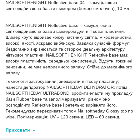
NAILSOFTHENIGHT Reflective base 04 – камуфлююча
світловідбиваюча база з шимером (бежево-молочна), 10 мл
NAILSOFTHENIGHT Reflective base – камуфлююча
світловідбиваюча база з шимером для нігтьової пластини.
Шимер круто відбиває кожну частинку світла, мікрозернистий,
високої якості, яскраво виблискує. Завдяки сучасній формулі
бездоганно вирівнюється та створює ідеальну архітектуру
нігтьової пластини. NAILSOFTHENIGHT Reflective base має
високу пластичність, середньої консистенції. Відсутні токсичні
речовини, не має неприємного запаху. Стійка до механічного
впливу.
Технологія застосування: знежирити нігтьову пластину;
нанести дегідратор NAILSOFTHEDAY DEHYDRATOR; потім
NAILSOFTHEDAY ULTRABOND; зробити еластичну прокладку
бази Rubber base та заполімеризувати; рівномірно
розподілити Reflective base і ретельно вирівняти його.
Рекомендуємо перекривати топом Nailsoftheday Glossy top no
wipe. Полімеризація: UV – 120 секунд, LED – 60 секунд.
Приховати