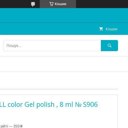
Кошик
Кошик
 color Gel polish , 8 ml № S906
айті — 350 ₴