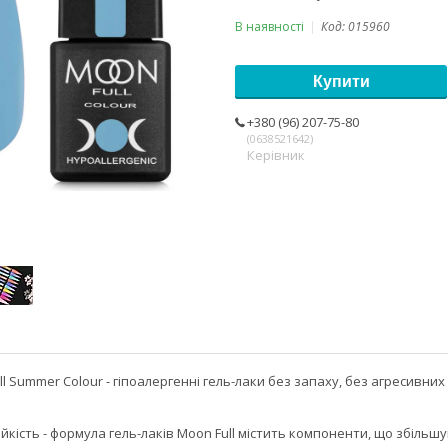
В наявності
Код:
015960
Купити
+380 (96) 207-75-80
0638521642
Керівник
l Summer Colour - гіпоалергенні гель-лаки без запаху, без агресивних 
йкість - формула гель-лаків Moon Full містить компоненти, що збільш