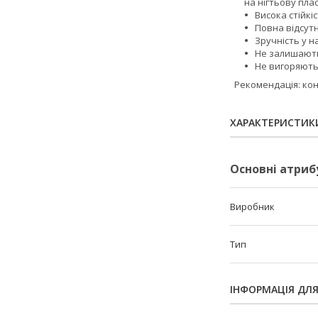
на нігтьову пла
Висока стійкі
Повна відсутні
Зручність у н
Не залишають 
Не вигоряють 
Рекомендація: конс
ХАРАКТЕРИСТИК
Основні атриб
Виробник
Тип
ІНФОРМАЦІЯ ДЛ