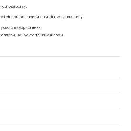
 господарству.
о і рівномірно покривати нігтьову пластину.
м усього використання.
і напливи, наносьте тонким шаром.