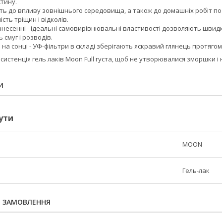
стину.
сть до впливу зовнішнього середовища, а також до домашніх робіт по
сть тріщин і відколів.
анесенні - ідеальні самовирівнювальні властивості дозволяють швидк
смуг і розводів.
на сонці - УФ-фільтри в складі зберігають яскравий глянець протяго
истенція гель лаків Moon Full густа, щоб не утворювалися зморшки 
И
ути
MOON
Гель-лак
Я ЗАМОВЛЕННЯ