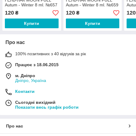
ГЕЛЬ-ЛАК MOON FULL
ГЕЛЬ-ЛАК MOON FULL
ГЕЛ
Autum - Winter 8 ml. №657
Autum - Winter 8 ml. №659
Autu
120
120
120
₴
₴
Купити
Купити
Про нас
100% позитивних з 40 відгуків за рік
Працює з 18.06.2015
м. Дніпро
Дніпро, Україна
Контакти
Сьогодні вихідний
Показати весь графік роботи
Про нас