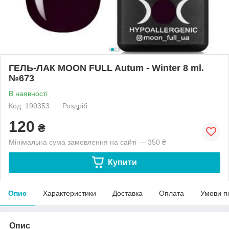
ГЕЛЬ-ЛАК MOON FULL Autum - Winter 8 ml.
№673
В наявності
Код: 190353
Роздріб
120
₴
Мінімальна сума замовлення на сайті — 350 ₴
Купити
Опис
Характеристики
Доставка
Оплата
Умови п
Опис