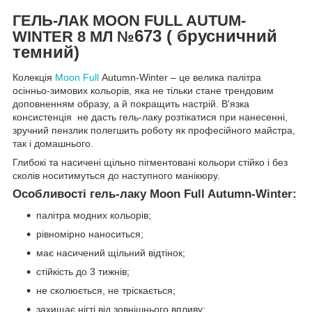
ГЕЛЬ-ЛАК MOON FULL AUTUM-
673 ( брусничний
WINTER 8 МЛ №
темний)
Колекція
Moon Full
Autumn-Winter – це велика палітра
осінньо-зимових кольорів, яка не тільки стане трендовим
доповненням образу, а й покращить настрій. В'язка
консистенція не дасть гель-лаку розтікатися при нанесенні,
зручний пензлик полегшить роботу як професійного майстра,
так і домашнього.
Глибокі та насичені щільно пігментовані кольори стійко і без
сколів носитимуться до наступного манікюру.
Особливості гель-лаку Moon Full Autumn-Winter:
палітра модних кольорів;
рівномірно наноситься;
має насичений щільний відтінок;
стійкість до 3 тижнів;
не сколюється, не тріскається;
захищає нігті від зовнішнього впливу;