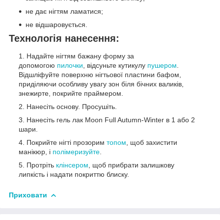
не дає нігтям ламатися;
не відшаровується.
Технологія нанесення:
Надайте нігтям бажану форму за
допомогою
пилочки
, відсуньте кутикулу
пушером
.
Відшліфуйте поверхню нігтьової пластини бафом,
приділяючи особливу увагу зон біля бічних валиків,
знежирте, покрийте праймером.
Нанесіть основу. Просушіть.
Нанесіть гель лак Moon Full Autumn-Winter в 1 або 2
шари.
Покрийте нігті прозорим
топом
, щоб захистити
манікюр, і
полімеризуйте
.
Протріть
клінсером
, щоб прибрати залишкову
липкість і надати покриттю блиску.
Приховати