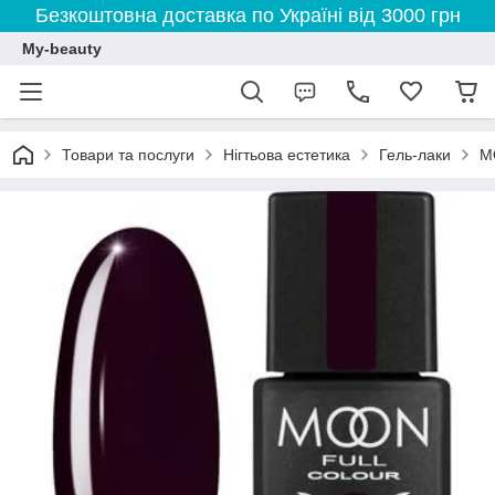
Безкоштовна доставка по Україні від 3000 грн
My-beauty
Товари та послуги
Нігтьова естетика
Гель-лаки
M