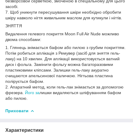
безворсовой серветкою, змоченою в спеціальному для цього
засобі.
7. Щоб уникнути пересушування шкіри необхідно обробити
шкіру навколо нігтя живильним маслом для кутикули і нігтів.
ЗНЯТТЯ
Видалення гелевого покриття Moon Full Air Nude можливо
двома способами:
1. Глянець знімається бафом або пилою з грубим покриттям.
Потім робиться аплікація з Ремувер (засіб для зняття гель-
лаку) на 10 хвилин. Для аплікації використовується ватний
диск і фольга. Замінити фольгу можна багаторазовими
пластиковими кліпсами. Залишки гель-лаку акуратно
счищаются апельсинової паличкою. Нігтьова пластина
полірується бафом.
2. Апаратний метод, коли гель-лак знімається за допомогою
фрезера.
Його за
лишки видаляються шліфуванням бафом
або пилою.
Приховати
Характеристики