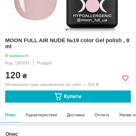
MOON FULL AIR NUDE №19 color Gel polish , 8
ml
В наявності
Код: 190933
Роздріб
120
₴
Мінімальна сума замовлення на сайті — 350 ₴
Купити
Опис
Характеристики
Доставка
Оплата
Умови п
Опис