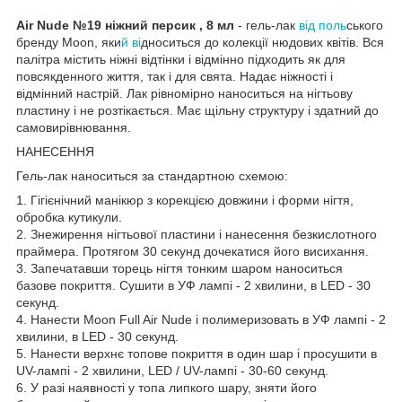
Air Nude №19 ніжний персик , 8 мл
- гель-лак
від поль
ського
бренду Moon, яки
й ві
дноситься до колекції нюдових квітів. Вся
палітра містить ніжні відтінки і відмінно підходить як для
повсякденного життя, так і для свята. Надає ніжності і
відмінний настрій. Лак рівномірно наноситься на нігтьову
пластину і не розтікається. Має щільну структуру і здатний до
самовирівнювання.
НАНЕСЕННЯ
Гель-лак наноситься за стандартною схемою:
1. Гігієнічний манікюр з корекцією довжини і форми нігтя,
обробка кутикули.
2. Знежирення нігтьової пластини і нанесення безкислотного
праймера. Протягом 30 секунд дочекатися його висихання.
3. Запечатавши торець нігтя тонким шаром наноситься
базове покриття. Сушити в УФ лампі - 2 хвилини, в LED - 30
секунд.
4. Нанести Moon Full Air Nude і полимеризовать в УФ лампі - 2
хвилини, в LED - 30 секунд.
5. Нанести верхнє топове покриття в один шар і просушити в
UV-лампі - 2 хвилини, LED / UV-лампі - 30-60 секунд.
6. У разі наявності у топа липкого шару, зняти його