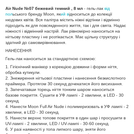
Air Nude №07 бежевий темний , 8 мл
- гель-лак
від
пол
ьського бренду Moon, як
ий в
ідноситься до колекції
нюдових квітів. Вся палітра містить ніжні відтінки і відмінно
підходить як для повсякденного життя, так і для свята. Надає
ніжності і відмінний настрій. Лак рівномірно наноситься на
нігтьову пластину і не розтікається. Має щільну структуру і
здатний до самовирівнювання.
НАНЕСЕННЯ
Гель-лак наноситься за стандартною схемою:
1. Гігієнічний манікюр з корекцією довжини і форми нігтя,
обробка кутикули.
2. Знежирення нігтьової пластини і нанесення безкислотного
праймера. Протягом 30 секунд дочекатися його висихання.
3. Запечатавши торець нігтя тонким шаром наноситься
базове покриття. Сушити в УФ лампі - 2 хвилини, в LED - 30
секунд.
4. Нанести Moon Full Air Nude і полимеризовать в УФ лампі - 2
хвилини, в LED - 30 секунд.
5. Нанести верхнє топове покриття в один шар і просушити в
UV-лампі - 2 хвилини, LED / UV-лампі - 30-60 секунд.
6. У разі наявності у топа липкого шару, зняти його