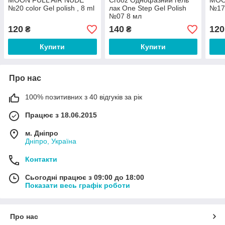
MOON FULL AIR NUDE
Crooz Однофазний гель
MOO
№20 color Gel polish , 8 ml
лак One Step Gel Polish
№17 
№07 8 мл
120
140
120
₴
₴
Купити
Купити
Про нас
100% позитивних з 40 відгуків за рік
Працює з 18.06.2015
м. Дніпро
Дніпро, Україна
Контакти
Сьогодні працює з 09:00 до 18:00
Показати весь графік роботи
Про нас