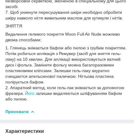
безворсовой серветкою, змоченою в спеціальному для цього
засобі.
7. Щоб уникнути пересушування шкіри необхідно обробити
шкіру навколо нігтя живильним маслом для кутикули і нігтів.
ЗНЯТТЯ
Видалення гелевого покриття Moon Full Air Nude можливо
двома способами:
1. Глянець знімається бафом або пилою з грубим покриттям.
Потім робиться аплікація з Ремувер (засіб для зняття гель-
лаку) на 10 хвилин. Для аплікації використовується ватний
диск і фольга. Замінити фольгу можна багаторазовими
пластиковими кліпсами. Залишки гель-лаку акуратно
счищаются апельсинової паличкою. Нігтьова пластина
полірується бафом.
2. Апаратний метод, коли гель-лак знімається за допомогою
фрезера.
Його з
алишки видаляються шліфуванням бафом
або пилою.
Приховати
Характеристики