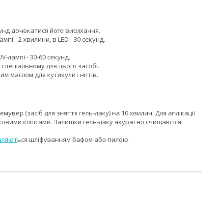
унд дочекатися його висихання.
і - 2 хвилини, в LED - 30 секунд.
V-лампі - 30-60 секунд.
 спеціальному для цього засобі.
 маслом для кутикули і нігтів.
мувер (засіб для зняття гель-лаку) на 10 хвилин. Для аплікації
ковими кліпсами. Залишки гель-лаку акуратно счищаются
аляют
ься шліфуванням бафом або пилою.