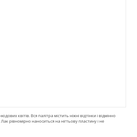
 нюдових квітів. Вся палітра містить ніжні відтінки і відмінно
й. Лак рівномірно наноситься на нігтьову пластину і не