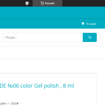
Кошик
Кошик
 №06 color Gel polish , 8 ml
айті — 350 ₴