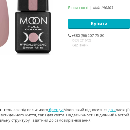
В наявності
Код:
190803
Купити
+380 (96) 207-75-80
0638521642
Керівник
л
- гель-лак від польського
бренду
Moon, який відноситься
до к
олекції
всякденного життя, так і для свята. Надає ніжності і відмінний настрі
щільну структуру і здатний до самовирівнювання.