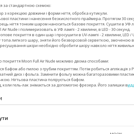
ся за стандартною схемою:
кюр з корекцією довжини і форми нігтя, обробка кутикули.
ьової пластини і нанесення безкислотного праймера. Протягом 30 сек
ець нігтя тонким шаром наноситься базове покриття. Сушити в УФ ламп
l Air Nude і полимеризовать в УФ лампі - 2 хвилини, в LED - 30 секунд.
опове покриття в один шар і просушити в UV-лампі - 2 хвилини, LED / U
і у топа липкого шару, зняти його безворсовой серветкою, змоченою в
ресушування шкіри необхідно обробити шкіру навколо нігтя живильним
 покриття Moon Full Air Nude можливо двома способами:
ся бафом або пилою з грубим покриттям. Потім робиться аплікація з Ре
ватний диск і фольга. Замінити фольгу можна багаторазовими пласти
чкою. Нігтьова пластина полірується бафом.
, коли гель-лак знімається за допомогою фрезера. Його залишки в
ид
И
ути