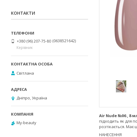
КОНТАКТИ
0638521642
+380 (96) 207-75-80
Керівник
Світлана
Дніпро, Україна
Air Nude №06 , 8 м
підходить як для по
My-beauty
розтікається. Має 
НАНЕСЕННЯ