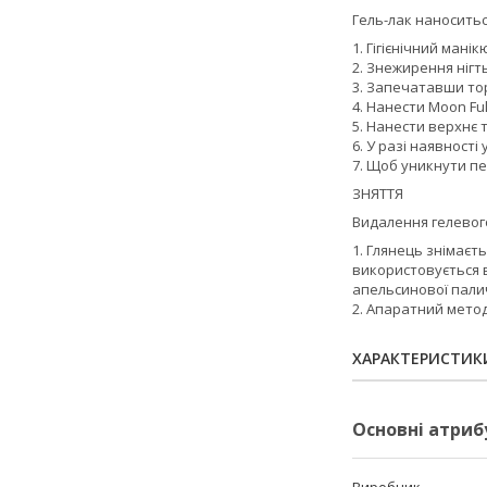
Гель-лак наносить
1. Гігієнічний мані
2. Знежирення нігт
3. Запечатавши тор
4. Нанести Moon Ful
5. Нанести верхнє т
6. У разі наявност
7. Щоб уникнути пе
ЗНЯТТЯ
Видалення гелевого
1. Глянець знімаєть
використовується 
апельсинової пали
2. Апаратний метод
ХАРАКТЕРИСТИК
Основні атриб