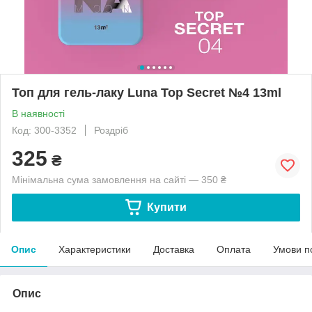
Топ для гель-лаку Luna Top Secret №4 13ml
В наявності
Код: 300-3352
Роздріб
325
₴
Мінімальна сума замовлення на сайті — 350 ₴
Купити
Опис
Характеристики
Доставка
Оплата
Умови п
Опис