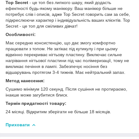
Top Secret
- це топ без липкого шару, який додасть
ефектності будь-якому манікюру. Ваш манікюр більше не
потребує слів і описів, адже Top Secret говорить сам за себе,
підкреслюючи характер і індивідуальність ваших клієнтів. Top
Secret - це топ для сміливих дівчат!
Особливості:
Має середню консистенцію, що дає змогу комфортно
працювати з топом. Не затікає під кутикулу і при цьому
відмінно перекриває нігтьову пластину. Виключає сильне
нагрівання нігтьової пластини під час полімеризації, тому не
викликає печіння в лампі. Забезпечує носіння без
відшарувань протягом 3-4 тижнів. Має нейтральний запах.
Метод нанесення:
Сушимо мінімум 120 секунд. Після сушіння не протираємо,
інакше може загубитися блиск.
Термін придатності товару:
24 місяці. Відкритим зберігати не більше 18 місяців.
Приховати