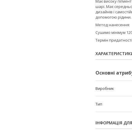
Має високу пігмент
шарі. Має середньо
дизайнів і самості
допомогою рідини. 
Метод нанесення:
Сушимо мінімум 120
Термін придатності 
ХАРАКТЕРИСТИК
Основні атриб
Виробник
Тип
ІНФОРМАЦІЯ ДЛ