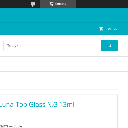
Кошик
Кошик
 Luna Top Glass №3 13ml
айті — 350 ₴