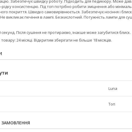
ацію. Забезпечує швидку роботу. Підходить для педикюру. Може дава
-рідку консистенцію. Під топ потрібно робити зміцнення або мінімал
йного покриття. Швидко самовирівнюється. Забезпечує носіння і блиск 
Не викликає печіння в лампі. Безкислотний. Потужність лампи для суші
 секунд. Після сушіння не протираємо, інакше може загубитися блиск.
товару: 24 місяці. Відкритим зберігати не більше 18 місяців.
И
ути
Luna
Топ
Я ЗАМОВЛЕННЯ