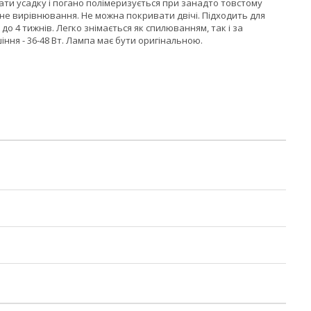
ти усадку і погано полімеризується при занадто товстому
ьне вирівнювання. Не можна покривати двічі. Підходить для
до 4 тижнів. Легко знімається як спилюванням, так і за
ння - 36-48 Вт. Лампа має бути оригінальною.