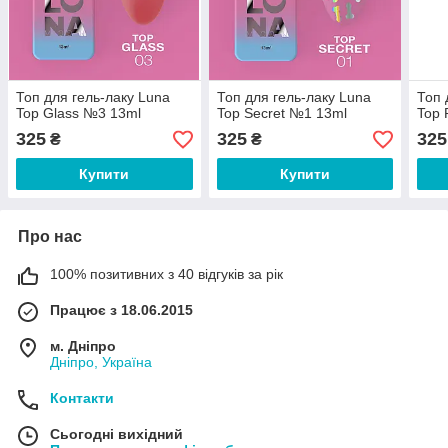
Топ для гель-лаку Luna
Топ для гель-лаку Luna
Топ 
Top Glass №3 13ml
Top Secret №1 13ml
Top 
325
325
325
₴
₴
Купити
Купити
Про нас
100% позитивних з 40 відгуків за рік
Працює з 18.06.2015
м. Дніпро
Дніпро, Україна
Контакти
Сьогодні вихідний