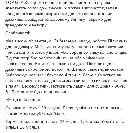
TOP GLASS - це кольорові топи без липкого шару, які
зберігають блиск до 4 тижнів. Їх можна використовувати в
поєднанні з іншими покриттями для створення цікавих
дизайнів, а завдяки кольоровому відтінку - окремо для
трендового манікюру.
Особливості:
Має високу пігментацію. Забезпечує швидку роботу. Підходить
для педикюру. Може давати усадку і погано полімеризується
при занадто товстому шарі. Має середньо-рідку консистенцію.
Під топ потрібно робити зміцнення або мінімальне
вирівнювання. Не можна покривати двічі. Підходить для
дизайнів і самостійного покриття. Швидко самовирівнюється.
Забезпечує носіння і блиск до 4 тижнів. Легко знімається як
спилюванням, так і за допомогою рідини. Не викликає печіння
в лампі. Безкислотний. Потужність лампи для сушіння - 36-48
Вт. Лампа має бути оригінальною.
Метод нанесення:
Сушимо мінімум 120 секунд. Після сушіння не протираємо,
інакше може загубитися блиск.
Термін придатності товару: 24 місяці. Відкритим зберігати не
більше 18 місяців.