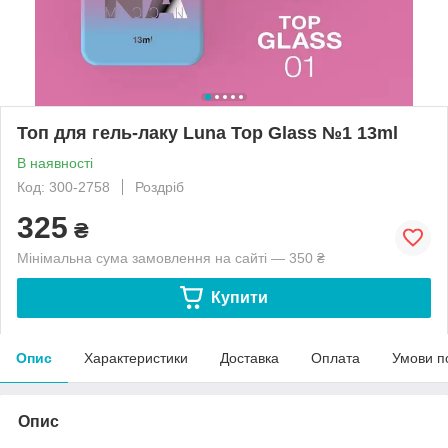
Топ для гель-лаку Luna Top Glass №1 13ml
В наявності
Код: 300-2758
Роздріб
325
₴
Мінімальна сума замовлення на сайті — 350 ₴
Купити
Опис
Характеристики
Доставка
Оплата
Умови п
Опис