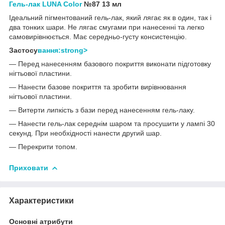
Гель-лак LUNA Color
№87
13 мл
Ідеальний пігментований гель-лак, який лягає як в один, так і
два тонких шари. Не лягає смугами при нанесенні та легко
самовирівнюється. Має середньо-густу консистенцію.
Застосу
вання:strong>
— Перед нанесенням базового покриття виконати підготовку
нігтьової пластини.
— Нанести базове покриття та зробити вирівнювання
нігтьової пластини.
— Витерти липкість з бази перед нанесенням гель-лаку.
— Нанести гель-лак середнім шаром та просушити у лампі 30
секунд. При необхідності нанести другий шар.
— Перекрити топом.
Приховати
Характеристики
Основні атрибути