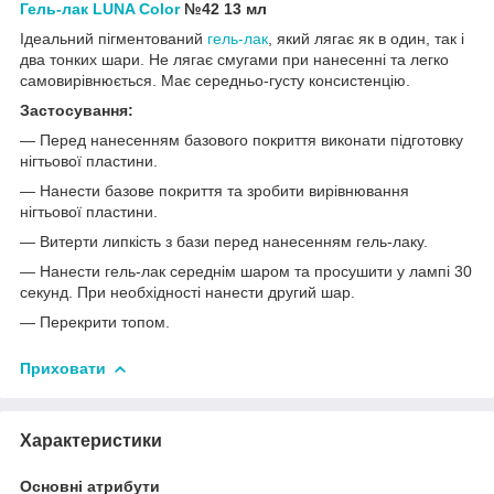
Гель-лак LUNA Color
№42
13 мл
Ідеальний пігментований
гель-лак
, який лягає як в один, так і
два тонких шари. Не лягає смугами при нанесенні та легко
самовирівнюється. Має середньо-густу консистенцію.
Застосування:
— Перед нанесенням базового покриття виконати підготовку
нігтьової пластини.
— Нанести базове покриття та зробити вирівнювання
нігтьової пластини.
— Витерти липкість з бази перед нанесенням гель-лаку.
— Нанести гель-лак середнім шаром та просушити у лампі 30
секунд. При необхідності нанести другий шар.
— Перекрити топом.
Приховати
Характеристики
Основні атрибути