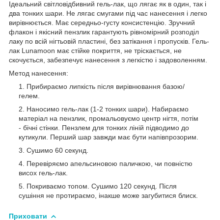
Ідеальний світловідбивний гель-лак, що лягає як в один, так і
два тонких шари. Не лягає смугами під час нанесення і легко
вирівнюється. Має середньо-густу консистенцію. Зручний
флакон і якісний пензлик гарантують рівномірний розподіл
лаку по всій нігтьовій пластині, без затікання і пропусків. Гель-
лак Lunamoon має стійке покриття, не тріскається, не
скочується, забезпечує нанесення з легкістю і задоволенням.
Метод нанесення:
Прибираємо липкість після вирівнювання базою/
гелем.
Наносимо гель-лак (1-2 тонких шари). Набираємо
матеріал на пензлик, промальовуємо центр нігтя, потім
- бічні стінки. Пензлем для тонких ліній підводимо до
кутикули. Перший шар завжди має бути напівпрозорим.
Сушимо 60 секунд.
Перевіряємо апельсиновою паличкою, чи повністю
висох гель-лак.
Покриваємо топом. Сушимо 120 секунд. Після
сушіння не протираємо, інакше може загубитися блиск.
Приховати