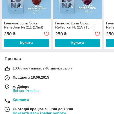
Гель-лак Luna Color
Гель-лак Luna Color
Гель
Reflection № 211 (13ml)
Reflection № 215 (13ml)
Refl
250
250
250
₴
₴
Купити
Купити
Про нас
100% позитивних з 40 відгуків за рік
Працює з 18.06.2015
м. Дніпро
Дніпро, Україна
Контакти
Сьогодні працює з 09:00 до 18:00
Показати весь графік роботи