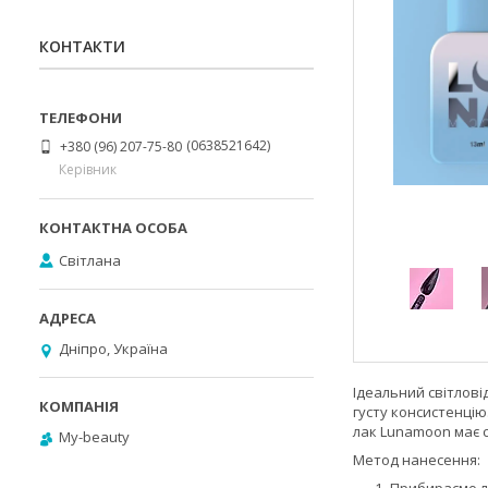
КОНТАКТИ
0638521642
+380 (96) 207-75-80
Керівник
Світлана
Дніпро, Україна
Ідеальний світловід
густу консистенцію.
лак Lunamoon має с
My-beauty
Метод нанесення:
Прибираємо л