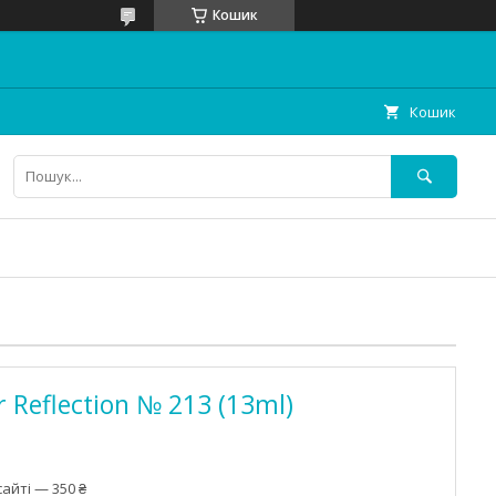
Кошик
Кошик
 Reflection № 213 (13ml)
айті — 350 ₴