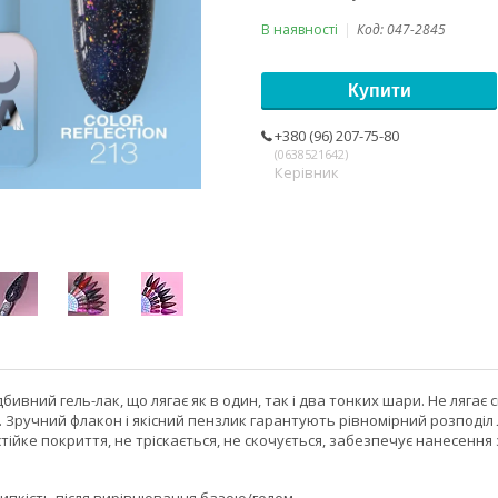
В наявності
Код:
047-2845
Купити
+380 (96) 207-75-80
0638521642
Керівник
бивний гель-лак, що лягає як в один, так і два тонких шари. Не лягає
 Зручний флакон і якісний пензлик гарантують рівномірний розподіл лак
тійке покриття, не тріскається, не скочується, забезпечує нанесення 
ипкість після вирівнювання базою/гелем.