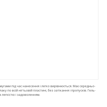
 смугами під час нанесення і легко вирівнюється. Має середньо-
у по всій нігтьовій пластині, без затікання і пропусків. Гель-
з легкістю і задоволенням.