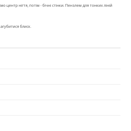
центр нігтя, потім - бічні стінки. Пензлем для тонких ліній
агубитися блиск.