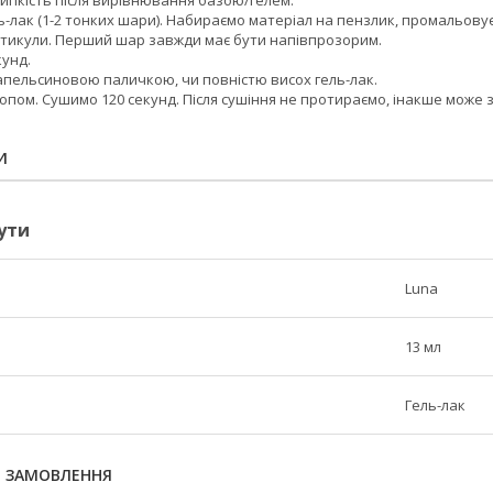
-лак (1-2 тонких шари). Набираємо матеріал на пензлик, промальовуємо 
утикули. Перший шар завжди має бути напівпрозорим.
кунд.
апельсиновою паличкою, чи повністю висох гель-лак.
пом. Сушимо 120 секунд. Після сушіння не протираємо, інакше може з
И
ути
Luna
13 мл
Гель-лак
Я ЗАМОВЛЕННЯ