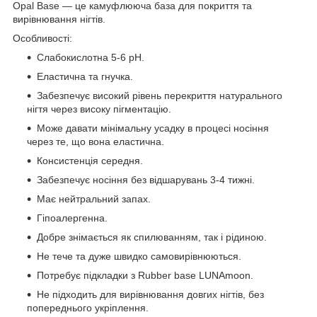
Opal Base — це камуфлююча база для покриття та
вирівнювання нігтів.
Оcобливості:
Слабокислотна 5-6 pH.
Еластична та гнучка.
Забезпечує високий рівень перекриття натурального
нігтя через високу пігментацію.
Може давати мінімальну усадку в процесі носіння
через те, що вона еластична.
Консистенція середня.
Забезпечує носіння без відшарувань 3-4 тижні.
Має нейтральний запах.
Гіпоалергенна.
Добре знімається як спилюванням, так і рідиною.
Не тече та дуже швидко самовирівнюються.
Потребує підкладки з Rubber base LUNAmoon.
Не підходить для вирівнювання довгих нігтів, без
попереднього укріплення.