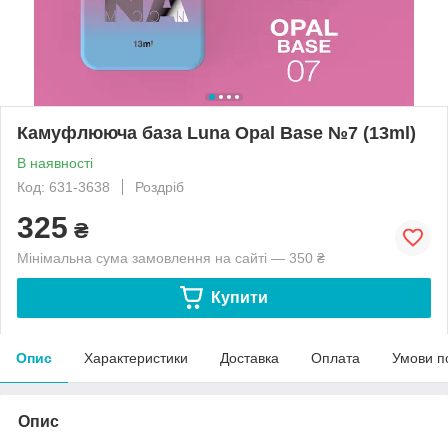
Камуфлююча база Luna Opal Base №7 (13ml)
В наявності
Код: 631-3638
Роздріб
325
₴
Мінімальна сума замовлення на сайті — 350 ₴
Купити
Опис
Характеристики
Доставка
Оплата
Умови п
Опис