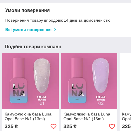
Умови повернення
Повернення товару впродовж 14 днів за домовленістю
Всі умови повернення
Подібні товари компанії
Камуфлююча база Luna
Камуфлююча база Luna
Кам
Opal Base №1 (13ml)
Opal Base №2 (13ml)
Opal
325
325
325
₴
₴