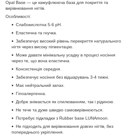
Opal Base — це камуфлююча база для покриття та
вирівнювання нігтів.
Оcобливості:
Слабокислотна 5-6 pH.
Еластична та гнучка.
Забезпечує високий рівень перекриття натурального
нігтя через високу пігментацію.
Може давати мінімальну усадку в процесі носіння
через те, що вона еластична.
Консистенція середня.
Забезпечує носіння без відшарувань 3-4 тижні.
Має нейтральний запах.
Гіпоалергенна.
Добре знімається як спилюванням, так і рідиною.
Не тече та дуже швидко самовирівнюються.
Потребує підкладки з Rubber base LUNAmoon.
Не підходить для вирівнювання довгих нігтів, без
попереднього укріплення.