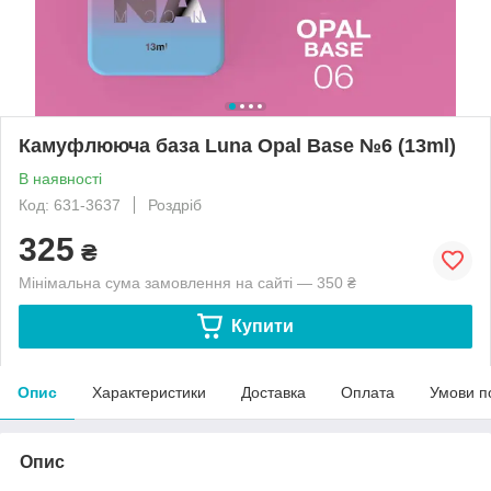
Камуфлююча база Luna Opal Base №6 (13ml)
В наявності
Код: 631-3637
Роздріб
325
₴
Мінімальна сума замовлення на сайті — 350 ₴
Купити
Опис
Характеристики
Доставка
Оплата
Умови п
Опис