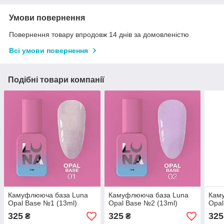
Умови повернення
Повернення товару впродовж 14 днів за домовленістю
Всі умови повернення
Подібні товари компанії
Камуфлююча база Luna
Камуфлююча база Luna
Кам
Opal Base №1 (13ml)
Opal Base №2 (13ml)
Opal
325
325
325
₴
₴