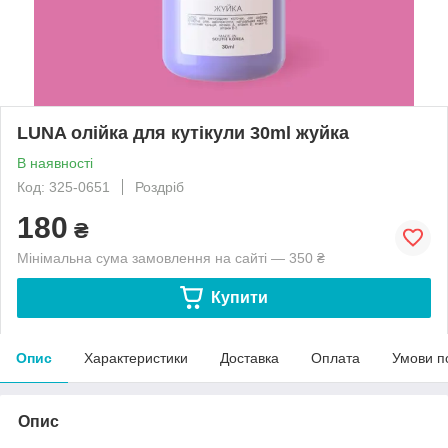
LUNA олійка для кутікули 30ml жуйка
В наявності
Код: 325-0651
Роздріб
180
₴
Мінімальна сума замовлення на сайті — 350 ₴
Купити
Опис
Характеристики
Доставка
Оплата
Умови п
Опис