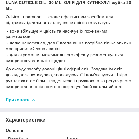
LUNA CUTICLE OIL, 30 ML, ОЛІЯ ДЛЯ КУТИКУЛИ, жуйка 30
ML
Олійка Lunamoon — стане ефективним засобом для
підтримки ідеального стану ваших нігтів та кутикули.
- вона збільшує міцність та насичує їх поживними
речовинами;
- легко наноситься, для її поглинання потрібно кілька хвилин,
має приємний запах ванілі;
- для отримання максимального ефекту рекомендується
використовувати олію щодня.
До складу засобу додані цінні ефірні олії. Завдяки їм олія
доглядає за кутикулою, зволожуючи її і пом'якшуючи. Шкіра
рук також стає більш гладенькою і пружною, а за регулярного
використання олія помітно покращує їхній загальний стан.
Приховати
Характеристики
Основні
Виробник
Luna