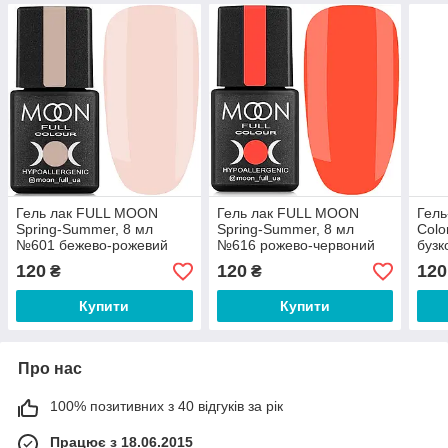
Гель лак FULL MOON
Гель лак FULL MOON
Гель
Spring-Summer, 8 мл
Spring-Summer, 8 мл
Colo
№601 бежево-рожевий
№616 рожево-червоний
бузк
шим
120
120
120
₴
₴
Купити
Купити
Про нас
100% позитивних з 40 відгуків за рік
Працює з 18.06.2015