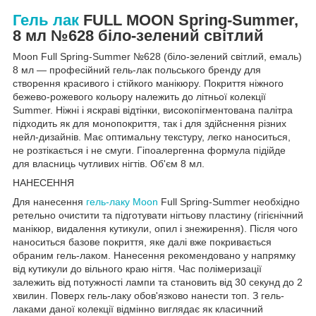
Гель лак
FULL MOON Spring-Summer,
8 мл №628
біло-зелений світлий
Moon Full
Spring-
Summer №628 (біло-зелений світлий, емаль)
8 мл — професійний гель-лак польського бренду для
створення красивого і стійкого манікюру. Покриття ніжного
бежево-рожевого кольору належить до літньої колекції
Summer. Ніжні і яскраві відтінки, високопігментована палітра
підходить як для монопокриття, так і для здійснення різних
нейл-дизайнів. Має оптимальну текстуру, легко наноситься,
не розтікається і не смуги. Гіпоалергенна формула підійде
для власниць чутливих нігтів. Об'єм 8 мл.
НАНЕСЕННЯ
Для нанесення
гель-лаку Moon
Full
Spring-
Summer необхідно
ретельно очистити та підготувати нігтьову пластину (гігієнічний
манікюр, видалення кутикули, опил і знежирення). Після чого
наноситься базове покриття, яке далі вже покривається
обраним гель-лаком. Нанесення рекомендовано у напрямку
від кутикули до вільного краю нігтя. Час полімеризації
залежить від потужності лампи та становить від 30 секунд до 2
хвилин. Поверх гель-лаку обов'язково нанести топ. З гель-
лаками даної колекції відмінно виглядає як класичний