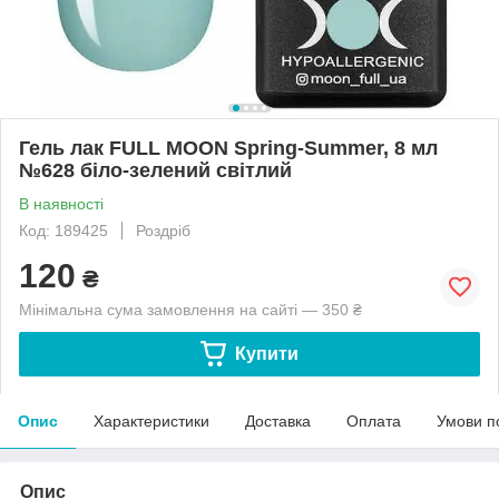
Гель лак FULL MOON Spring-Summer, 8 мл
№628 біло-зелений світлий
В наявності
Код: 189425
Роздріб
120
₴
Мінімальна сума замовлення на сайті — 350 ₴
Купити
Опис
Характеристики
Доставка
Оплата
Умови п
Опис