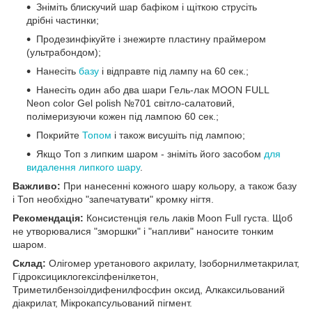
Зніміть блискучий шар бафіком і щіткою струсіть
дрібні частинки;
Продезинфікуйте і знежирте пластину праймером
(ультрабондом);
Нанесіть
базу
і відправте під лампу на 60 сек.;
Нанесіть один або два шари Гель-лак MOON FULL
Neon color Gel polish №701 світло-салатовий,
полімеризуючи кожен під лампою 60 сек.;
Покрийте
Топом
і також висушіть під лампою;
Якщо Топ з липким шаром - зніміть його засобом
для
видалення липкого шару
.
Важливо:
При нанесенні кожного шару кольору, а також базу
і Топ необхідно "запечатувати" кромку нігтя.
Рекомендація:
Консистенція гель лаків Moon Full густа. Щоб
не утворювалися "зморшки" і "напливи" наносите тонким
шаром.
Склад:
Олігомер уретанового акрилату, Ізоборнилметакрилат,
Гідроксициклогексілфенілкетон,
Триметилбензоілдифенилфосфин оксид, Алкаксильований
діакрилат, Мікрокапсульований пігмент.