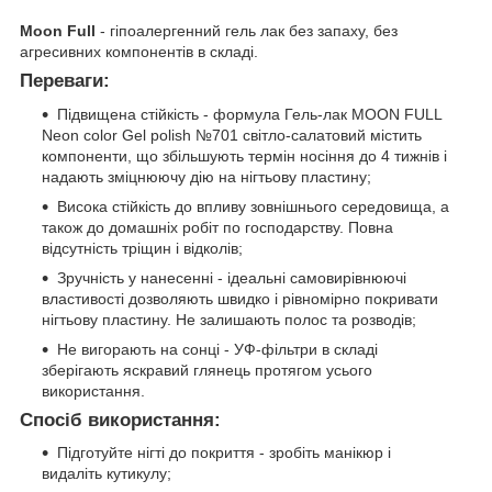
Moon Full
- гіпоалергенний гель лак без запаху, без
агресивних компонентів в складі.
Переваги:
Підвищена стійкість - формула Гель-лак MOON FULL
Neon color Gel polish №701 світло-салатовий містить
компоненти, що збільшують термін носіння до 4 тижнів і
надають зміцнюючу дію на нігтьову пластину;
Висока стійкість до впливу зовнішнього середовища, а
також до домашніх робіт по господарству. Повна
відсутність тріщин і відколів;
Зручність у нанесенні - ідеальні самовирівнюючі
властивості дозволяють швидко і рівномірно покривати
нігтьову пластину. Не залишають полос та розводів;
Не вигорають на сонці - УФ-фільтри в складі
зберігають яскравий глянець протягом усього
використання.
Спосіб використання:
Підготуйте нігті до покриття - зробіть манікюр і
видаліть кутикулу;