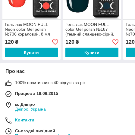
Гель-лак MOON FULL
Гель-лак MOON FULL
Гел
Neon color Gel polish
color Gel polish №187
Neon
№706 кораловий, 8 мл
(темний сланцево-сірий,
№70
емаль), 8 мл
мл
120
120
120
₴
₴
Купити
Купити
Про нас
100% позитивних з 40 відгуків за рік
Працює з 18.06.2015
м. Дніпро
Дніпро, Україна
Контакти
Сьогодні вихідний