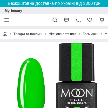
Безкоштовна доставка по Україні від 3000 грн
My-beauty
Товари та послуги
Нігтьова естетика
Гель-лаки
M