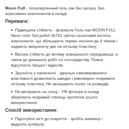
Moon Full
- гіпоалергенний гель лак без запаху, без
агресивних компонентів в складі.
Переваги:
Підвищена стійкість - формула Гель-лак MOON FULL
Neon color Gel polish №701 світло-салатовий містить
компоненти, що збільшують термін носіння до 4 тижнів і
надають зміцнюючу дію на нігтьову пластину;
Висока стійкість до впливу зовнішнього середовища, а
також до домашніх робіт по господарству. Повна
відсутність тріщин і відколів;
Зручність у нанесенні - ідеальні самовирівнюючі
властивості дозволяють швидко і рівномірно покривати
нігтьову пластину. Не залишають полос та розводів;
Не вигорають на сонці - УФ-фільтри в складі
зберігають яскравий глянець протягом усього
використання.
Спосіб використання:
Підготуйте нігті до покриття - зробіть манікюр і
видаліть кутикулу;