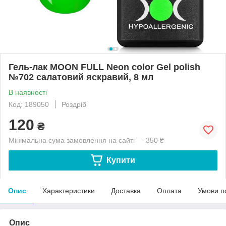
Гель-лак MOON FULL Neon color Gel polish
№702 салатовий яскравий, 8 мл
В наявності
Код: 189050
Роздріб
120
₴
Мінімальна сума замовлення на сайті — 350 ₴
Купити
Опис
Характеристики
Доставка
Оплата
Умови п
Опис