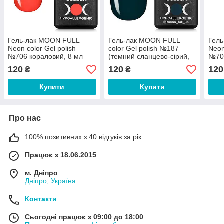
Гель-лак MOON FULL
Гель-лак MOON FULL
Гел
Neon color Gel polish
color Gel polish №187
Neon
№706 кораловий, 8 мл
(темний сланцево-сірий,
№70
емаль), 8 мл
мл
120
120
120
₴
₴
Купити
Купити
Про нас
100% позитивних з 40 відгуків за рік
Працює з 18.06.2015
м. Дніпро
Дніпро, Україна
Контакти
Сьогодні працює з 09:00 до 18:00