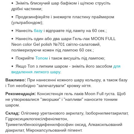
Зніміть блискучий шар бафіком і щіткою струсіть
дрібні частинки;
Продезинфікуйте і знежирте пластину праймером
(ультрабондом);
Нанесіть
базу
і відправте під лампу на 60 сек.;
Нанесіть один або два шари Гель-лак MOON FULL
Neon color Gel polish №701 світло-салатовий,
полімеризуючи кожен під лампою 60 сек.;
Покрийте
Топом
і також висушіть під лампою;
Якщо Топ з липким шаром - зніміть його засобом
для
видалення липкого шару
.
Важливо:
При нанесенні кожного шару кольору, а також базу
і Топ необхідно "запечатувати" кромку нігтя.
Рекомендація:
Консистенція гель лаків Moon Full густа. Щоб
не утворювалися "зморшки" і "напливи" наносите тонким
шаром.
Склад:
Олігомер уретанового акрилату, Ізоборнилметакрилат,
Гідроксициклогексілфенілкетон,
Триметилбензоілдифенилфосфин оксид, Алкаксильований
діакрилат, Мікрокапсульований пігмент.