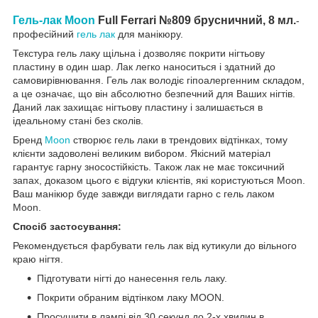
Гель-лак Moon
Full Ferrari №809 брусничний, 8 мл.
-
професійний
гель лак
для манікюру.
Текстура гель лаку щільна і дозволяє покрити нігтьову
пластину в один шар. Лак легко наноситься і здатний до
самовирівнювання. Гель лак володіє гіпоалергенним складом,
а це означає, що він абсолютно безпечний для Ваших нігтів.
Даний лак захищає нігтьову пластину і залишається в
ідеальному стані без сколів.
Бренд
Moon
створює гель лаки в трендових відтінках, тому
клієнти задоволені великим вибором. Якісний матеріал
гарантує гарну зносостійкість. Також лак не має токсичний
запах, доказом цього є відгуки клієнтів, які користуються Moon.
Ваш манікюр буде завжди виглядати гарно с гель лаком
Moon.
Спосіб застосування:
Рекомендується фарбувати гель лак від кутикули до вільного
краю нігтя.
Підготувати нігті до нанесення гель лаку.
Покрити обраним відтінком лаку MOON.
Просушити в лампі від 30 секунд до 2-х хвилин в