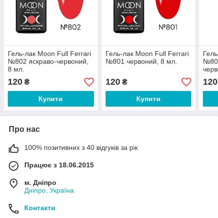
Гель-лак Moon Full Ferrari
Гель-лак Moon Full Ferrari
Гель
№802 яскраво-червоний,
№801 червоний, 8 мл.
№80
8 мл.
черв
120
120
120
₴
₴
Купити
Купити
Про нас
100% позитивних з 40 відгуків за рік
Працює з 18.06.2015
м. Дніпро
Дніпро, Україна
Контакти