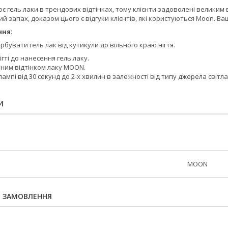
є гель лаки в трендових відтінках, тому клієнти задоволені великим в
ий запах, доказом цього є відгуки клієнтів, які користуються Moon. В
ння:
бувати гель лак від кутикули до вільного краю нігтя.
ігті до нанесення гель лаку.
ним відтінком лаку MOON.
ампі від 30 секунд до 2-х хвилин в залежності від типу джерела світла
И
MOON
Я ЗАМОВЛЕННЯ