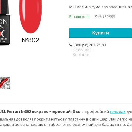
Мінімальна сума замовлення на с
В наявності
Код:
189883
Купити
+380 (96) 207-75-80
0638521642
Керівник
ULL Ferrari №802 яскраво-червоний, 8 мл.
- професійний
гель лак
для
 щільна і дозволяє покрити нігтьову пластину в один шар. Лак легко 
адом, а це означає, що він абсолютно безпечний для Ваших нігтів. Д