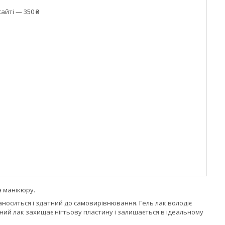
айті — 350 ₴
 манікюру.
наноситься і здатний до самовирівнювання. Гель лак володіє
аний лак захищає нігтьову пластину і залишається в ідеальному