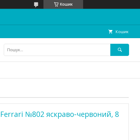
Кошик
Кошик
 Ferrari №802 яскраво-червоний, 8