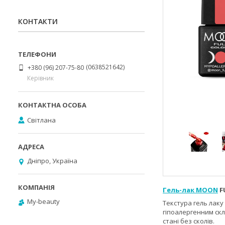
КОНТАКТИ
0638521642
+380 (96) 207-75-80
Керівник
Світлана
Дніпро, Україна
Гель-лак MOON
F
My-beauty
Текстура гель лаку
гіпоалергенним скл
стані без сколів.