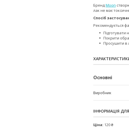
Бренд
Moon
створю
лак не має токсичн
Спосіб застосува
Рекомендується фар
Підготувати н
Покрити обра
Просушити в л
ХАРАКТЕРИСТИК
Основні
Виробник
ІНФОРМАЦІЯ ДЛ
Ціна:
120 ₴