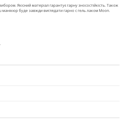
ибором. Якісний матеріал гарантує гарну зносостійкість. Також
аш манікюр буде завжди виглядати гарно с гель лаком Moon.
.