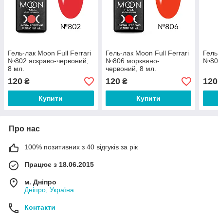
Гель-лак Moon Full Ferrari
Гель-лак Moon Full Ferrari
Гель
№802 яскраво-червоний,
№806 морквяно-
№809
8 мл.
червоний, 8 мл.
120
120
120
₴
₴
Купити
Купити
Про нас
100% позитивних з 40 відгуків за рік
Працює з 18.06.2015
м. Дніпро
Дніпро, Україна
Контакти