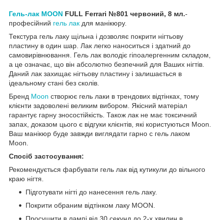
Гель-лак MOON
FULL Ferrari №801 червоний, 8 мл.
-
професійний
гель лак
для манікюру.
Текстура гель лаку щільна і дозволяє покрити нігтьову
пластину в один шар. Лак легко наноситься і здатний до
самовирівнювання. Гель лак володіє гіпоалергенним складом,
а це означає, що він абсолютно безпечний для Ваших нігтів.
Даний лак захищає нігтьову пластину і залишається в
ідеальному стані без сколів.
Бренд
Moon
створює гель лаки в трендових відтінках, тому
клієнти задоволені великим вибором. Якісний матеріал
гарантує гарну зносостійкість. Також лак не має токсичний
запах, доказом цього є відгуки клієнтів, які користуються Moon.
Ваш манікюр буде завжди виглядати гарно с гель лаком
Moon.
Спосіб застосування:
Рекомендується фарбувати гель лак від кутикули до вільного
краю нігтя.
Підготувати нігті до нанесення гель лаку.
Покрити обраним відтінком лаку MOON.
Просушити в лампі від 30 секунд до 2-х хвилин в