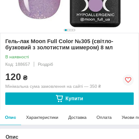
Гель-лак Moon Full Color №305 (світло-
бузковий з золотистим шимером) 8 мл
В наявності
Код: 188657
Роздріб
120
₴
Мінімальна сума замовлення на сайті — 350 ₴
Купити
Опис
Характеристики
Доставка
Оплата
Умови п
Опис