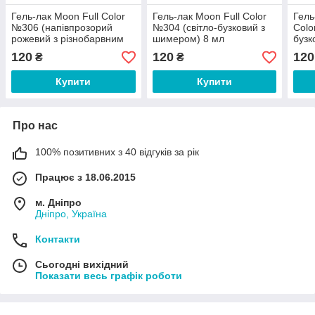
Гель-лак Moon Full Color
Гель-лак Moon Full Color
Гель
№306 (напівпрозорий
№304 (світло-бузковий з
Colo
рожевий з різнобарвним
шимером) 8 мл
бузк
шимером) 8 мл
шим
120
120
120
₴
₴
Купити
Купити
Про нас
100% позитивних з 40 відгуків за рік
Працює з 18.06.2015
м. Дніпро
Дніпро, Україна
Контакти
Сьогодні вихідний
Показати весь графік роботи