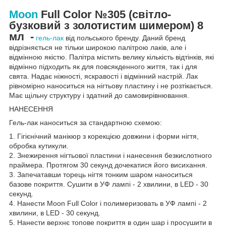
Moon
Full Color №305
(світло-
бузковий з золотистим шимером) 8
мл
-
гель-лак
від польського бренду. Даний бренд
відрізняється не тільки широкою палітрою лаків, але і
відмінною якістю. Палітра містить велику кількість відтінків, які
відмінно підходить як для повсякденного життя, так і для
свята. Надає ніжності, яскравості і відмінний настрій. Лак
рівномірно наноситься на нігтьову пластину і не розтікається.
Має щільну структуру і здатний до самовирівнювання.
НАНЕСЕННЯ
Гель-лак наноситься за стандартною схемою:
1. Гігієнічний манікюр з корекцією довжини і форми нігтя,
обробка кутикули.
2. Знежирення нігтьової пластини і нанесення безкислотного
праймера. Протягом 30 секунд дочекатися його висихання.
3. Запечатавши торець нігтя тонким шаром наноситься
базове покриття. Сушити в УФ лампі - 2 хвилини, в LED - 30
секунд.
4. Нанести Moon Full Color і полимеризовать в УФ лампі - 2
хвилини, в LED - 30 секунд.
5. Нанести верхнє топове покриття в один шар і просушити в