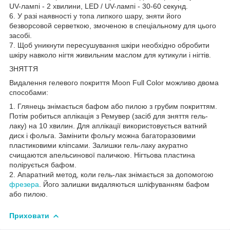
UV-лампі - 2 хвилини, LED / UV-лампі - 30-60 секунд.
6. У разі наявності у топа липкого шару, зняти його
безворсовой серветкою, змоченою в спеціальному для цього
засобі.
7. Щоб уникнути пересушування шкіри необхідно обробити
шкіру навколо нігтя живильним маслом для кутикули і нігтів.
ЗНЯТТЯ
Видалення гелевого покриття Moon Full Color можливо двома
способами:
1. Глянець знімається бафом або пилою з грубим покриттям.
Потім робиться аплікація з Ремувер (засіб для зняття гель-
лаку) на 10 хвилин. Для аплікації використовується ватний
диск і фольга. Замінити фольгу можна багаторазовими
пластиковими кліпсами. Залишки гель-лаку акуратно
счищаются апельсинової паличкою. Нігтьова пластина
полірується бафом.
2. Апаратний метод, коли гель-лак знімається за допомогою
фрезера
. Його залишки видаляються шліфуванням бафом
або пилою.
Приховати