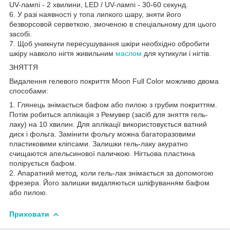
UV-лампі - 2 хвилини, LED / UV-лампі - 30-60 секунд.
6. У разі наявності у топа липкого шару, зняти його
безворсовой серветкою, змоченою в спеціальному для цього
засобі.
7. Щоб уникнути пересушування шкіри необхідно обробити
шкіру навколо нігтя живильним
маслом
для кутикули і нігтів.
ЗНЯТТЯ
Видалення гелевого покриття Moon Full Color можливо двома
способами:
1. Глянець знімається бафом або пилою з грубим покриттям.
Потім робиться аплікація з Ремувер (засіб для зняття гель-
лаку) на 10 хвилин. Для аплікації використовується ватний
диск і фольга. Замінити фольгу можна багаторазовими
пластиковими кліпсами. Залишки гель-лаку акуратно
счищаются апельсинової паличкою. Нігтьова пластина
полірується бафом.
2. Апаратний метод, коли гель-лак знімається за допомогою
фрезера. Його залишки видаляються шліфуванням бафом
або пилою.
Приховати