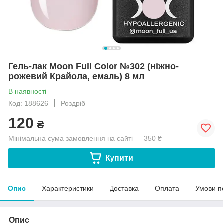
Гель-лак Moon Full Color №302 (ніжно-
рожевий Крайола, емаль) 8 мл
В наявності
Код: 188626
Роздріб
120
₴
Мінімальна сума замовлення на сайті — 350 ₴
Купити
Опис
Характеристики
Доставка
Оплата
Умови п
Опис