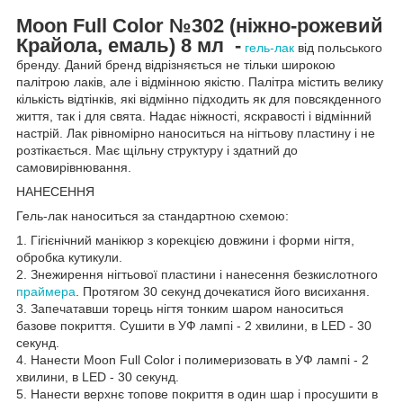
Moon Full Color №302
(ніжно-рожевий
Крайола, емаль) 8 мл
-
гель-лак
від польського
бренду. Даний бренд відрізняється не тільки широкою
палітрою лаків, але і відмінною якістю. Палітра містить велику
кількість відтінків, які відмінно підходить як для повсякденного
життя, так і для свята. Надає ніжності, яскравості і відмінний
настрій. Лак рівномірно наноситься на нігтьову пластину і не
розтікається. Має щільну структуру і здатний до
самовирівнювання.
НАНЕСЕННЯ
Гель-лак наноситься за стандартною схемою:
1. Гігієнічний манікюр з корекцією довжини і форми нігтя,
обробка кутикули.
2. Знежирення нігтьової пластини і нанесення безкислотного
праймера
. Протягом 30 секунд дочекатися його висихання.
3. Запечатавши торець нігтя тонким шаром наноситься
базове покриття. Сушити в УФ лампі - 2 хвилини, в LED - 30
секунд.
4. Нанести Moon Full Color і полимеризовать в УФ лампі - 2
хвилини, в LED - 30 секунд.
5. Нанести верхнє топове покриття в один шар і просушити в