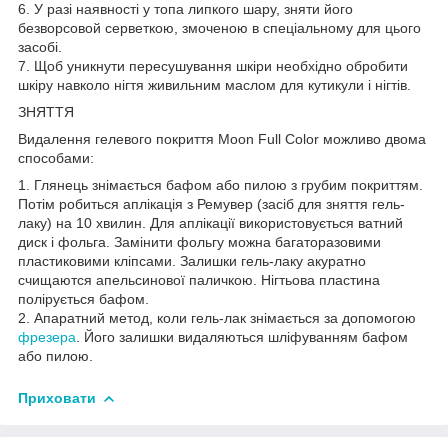
6. У разі наявності у топа липкого шару, зняти його
безворсовой серветкою, змоченою в спеціальному для цього
засобі.
7. Щоб уникнути пересушування шкіри необхідно обробити
шкіру навколо нігтя живильним маслом для кутикули і нігтів.
ЗНЯТТЯ
Видалення гелевого покриття Moon Full Color можливо двома
способами:
1. Глянець знімається бафом або пилою з грубим покриттям.
Потім робиться аплікація з Ремувер (засіб для зняття гель-
лаку) на 10 хвилин. Для аплікації використовується ватний
диск і фольга. Замінити фольгу можна багаторазовими
пластиковими кліпсами. Залишки гель-лаку акуратно
счищаются апельсинової паличкою. Нігтьова пластина
полірується бафом.
2. Апаратний метод, коли гель-лак знімається за допомогою
фрезера
. Його залишки видаляються шліфуванням бафом
або пилою.
Приховати