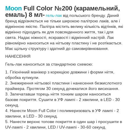
Moon
Full Color №200
(карамельний,
емаль) 8 мл
-
гель-лак
від польського бренду. Даний
бренд відрізняється не тільки широкою палітрою лаків, але і
відмінною якістю. Палітра містить велику кількість відтінків, які
відмінно підходить як для повсякденного життя, так і для
свята. Надає ніжності, яскравості і відмінний настрій. Лак
рівномірно наноситься на нігтьову пластину і не розтікається.
Має щільну структуру і здатний до самовирівнювання.
НАНЕСЕННЯ
Гель-лак наноситься за стандартною схемою:
1. Гігієнічний манікюр з корекцією довжини і форми нігтя,
обробка кутикули.
2. Знежирення нігтьової пластини і нанесення безкислотного
праймера. Протягом 30 секунд дочекатися його висихання.
3. Запечатавши торець нігтя тонким шаром наноситься
базове покриття. Сушити в УФ лампі - 2 хвилини, в LED - 30
секунд.
4. Нанести Moon Full Color і полимеризовать в УФ лампі - 2
хвилини, в LED - 30 секунд.
5. Нанести верхнє топове покриття в один шар і просушити в
UV-лампі - 2 хвилини, LED / UV-лампі - 30-60 секунд.