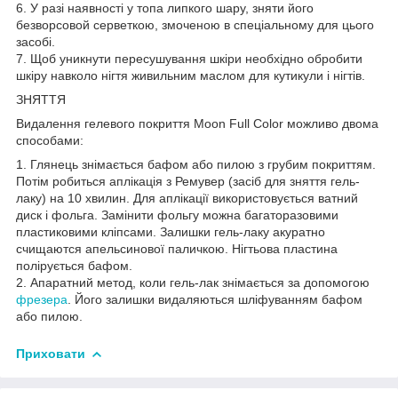
6. У разі наявності у топа липкого шару, зняти його
безворсовой серветкою, змоченою в спеціальному для цього
засобі.
7. Щоб уникнути пересушування шкіри необхідно обробити
шкіру навколо нігтя живильним маслом для кутикули і нігтів.
ЗНЯТТЯ
Видалення гелевого покриття Moon Full Color можливо двома
способами:
1. Глянець знімається бафом або пилою з грубим покриттям.
Потім робиться аплікація з Ремувер (засіб для зняття гель-
лаку) на 10 хвилин. Для аплікації використовується ватний
диск і фольга. Замінити фольгу можна багаторазовими
пластиковими кліпсами. Залишки гель-лаку акуратно
счищаются апельсинової паличкою. Нігтьова пластина
полірується бафом.
2. Апаратний метод, коли гель-лак знімається за допомогою
фрезера
. Його залишки видаляються шліфуванням бафом
або пилою.
Приховати