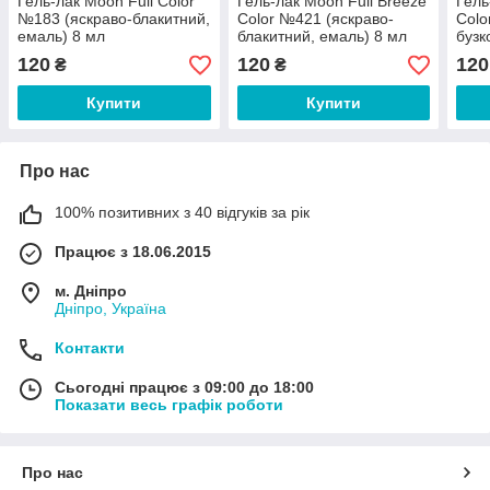
Гель-лак Moon Full Color
Гель-лак Moon Full Breeze
Гель
№183 (яскраво-блакитний,
Color №421 (яскраво-
Colo
емаль) 8 мл
блакитний, емаль) 8 мл
бузк
шим
120
120
120
₴
₴
Купити
Купити
Про нас
100% позитивних з 40 відгуків за рік
Працює з 18.06.2015
м. Дніпро
Дніпро, Україна
Контакти
Сьогодні працює з 09:00 до 18:00
Показати весь графік роботи
Про нас