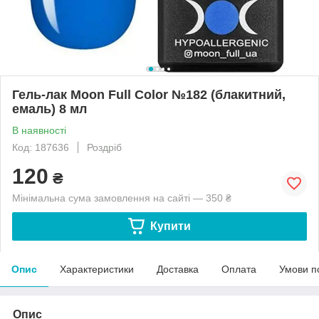
Гель-лак Moon Full Color №182 (блакитний,
емаль) 8 мл
В наявності
Код: 187636
Роздріб
120
₴
Мінімальна сума замовлення на сайті — 350 ₴
Купити
Опис
Характеристики
Доставка
Оплата
Умови п
Опис