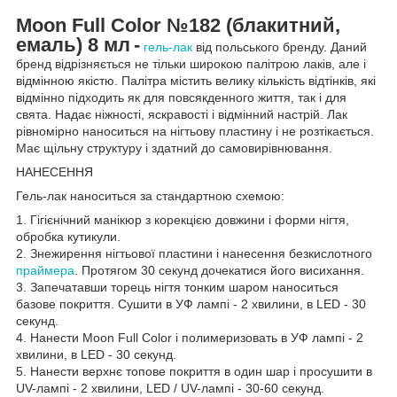
Moon Full Color №182
(блакитний,
емаль) 8 мл
-
гель-лак
від польського бренду. Даний
бренд відрізняється не тільки широкою палітрою лаків, але і
відмінною якістю. Палітра містить велику кількість відтінків, які
відмінно підходить як для повсякденного життя, так і для
свята. Надає ніжності, яскравості і відмінний настрій. Лак
рівномірно наноситься на нігтьову пластину і не розтікається.
Має щільну структуру і здатний до самовирівнювання.
НАНЕСЕННЯ
Гель-лак наноситься за стандартною схемою:
1. Гігієнічний манікюр з корекцією довжини і форми нігтя,
обробка кутикули.
2. Знежирення нігтьової пластини і нанесення безкислотного
праймера
. Протягом 30 секунд дочекатися його висихання.
3. Запечатавши торець нігтя тонким шаром наноситься
базове покриття. Сушити в УФ лампі - 2 хвилини, в LED - 30
секунд.
4. Нанести Moon Full Color і полимеризовать в УФ лампі - 2
хвилини, в LED - 30 секунд.
5. Нанести верхнє топове покриття в один шар і просушити в
UV-лампі - 2 хвилини, LED / UV-лампі - 30-60 секунд.