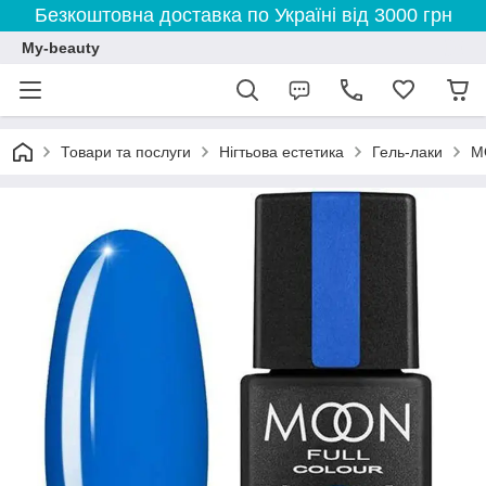
Безкоштовна доставка по Україні від 3000 грн
My-beauty
Товари та послуги
Нігтьова естетика
Гель-лаки
M