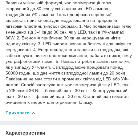
Завдяки унікальній формулі, час полімеризації гелю
скорочений до 30 сек. у світлодіодних LED лампах і
традиційних УФ-лампах. Гель однофазна середньої
щільності, призначена для моделювання на природній
нігтьовій пластині, типсах і формах. 1. Час полімеризації гелю
зменшено від 3-4 хв до 30 сек. як у LED, так і в УФ-лампах
36W. 2. Економія приблизно 30 хв на нарощування нігтів
одному клієнту. 3. LED випромінювання безпечні для шкіри та
середовища. 4. Енергоощадження завдяки світлодіодам, які
забезпечують низьке енергоспоживання, набагато нижчі, ніж у
ультрафіолетовій лампі. 5. Немає потреби в заміні лампочки,
як у випадку УФ-ламп. Світлодіод може працювати понад
50000 годин, що дає життя світлодіодної лампи до 20 років.
Паковання не має стояти в променях світла від LED або УФ-
лампи! Спосіб застосування: час полімеризації як у LED, так і
в УФ лампі 36 Вт: - базовий шар - 30 сек. - Конструувальний
шар - 30 сек. - фінішний шар - 30 сек. Останній шар вимагає
очищення клінером для отримання блиску.
Приховати
Характеристики