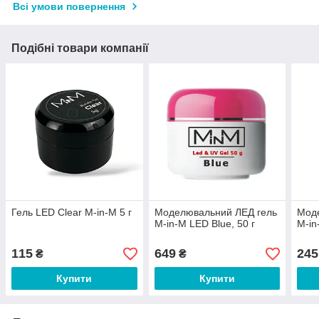
Всі умови повернення
Подібні товари компанії
Гель LED Clear M-in-M 5 г
Моделювальний ЛЕД гель
Мод
M-in-M LED Blue, 50 г
M-in
115
649
245
₴
₴
Купити
Купити