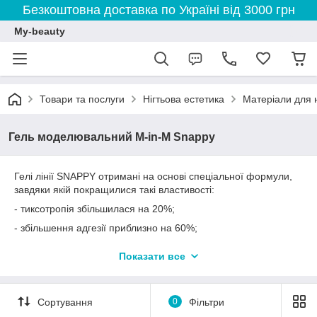
Безкоштовна доставка по Україні від 3000 грн
My-beauty
Товари та послуги
Нігтьова естетика
Матеріали для н
Гель моделювальний M-in-M Snappy
Гелі лінії SNAPPY отримані на основі спеціальної формули,
завдяки якій покращилися такі властивості:
- тиксотропія збільшилася на 20%;
- збільшення адгезії приблизно на 60%;
- збільшення жорсткості полімерного ланцюга приблизно 40%
Показати все
завдяки зшиванню полімерів;
— зміна температури кольору на 20% для запобігання
пожовтінню.
Сортування
0
Фільтри