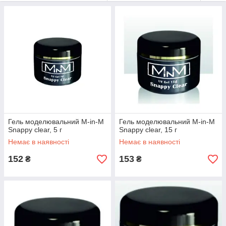
Гель середньої щільності, наближеної до густої. Ідеальне
зчеплення як на натуральних нігтях, так і на типсах.
Полімеризація в УФ-лампі 36 Вт упродовж 2 хв.
Гель моделювальний M-in-M
Гель моделювальний M-in-M
Snappy clear, 5 г
Snappy clear, 15 г
Немає в наявності
Немає в наявності
152
153
₴
₴