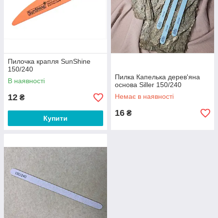
Пилочка крапля SunShine
150/240
Пилка Капелька дерев'яна
В наявності
основа Siller 150/240
12
Немає в наявності
₴
16
₴
Купити