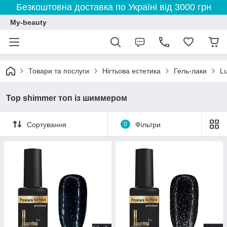
Безкоштовна доставка по Україні від 3000 грн
My-beauty
Товари та послуги
Нігтьова естетика
Гель-лаки
L
Top shimmer топ із шиммером
Сортування
0
Фільтри