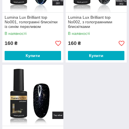
Lumina Lux Brilliant top
Lumina Lux Brilliant top
No001, голограмні блискітки
No002, з голограмними
із синім переливом
блискітками
В наявності
В наявності
160
160
₴
₴
Купити
Купити