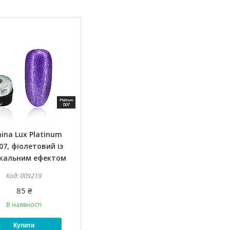
ina Lux Platinum
07, фіолетовий із
кальним ефектом
009219
85 ₴
В наявності
Купити