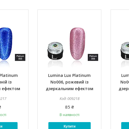
Platinum
Lumina Lux Platinum
Lum
ній із
No006, рожевий із
No0
м ефектом
дзеркальним ефектом
дзер
9217
009218
₴
85 ₴
ості
В наявності
ти
Купити