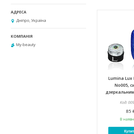
Дніпро, Україна
My-beauty
Lumina Lux 
No005, си
дзеркальни
00
85 
В наявн
Купи