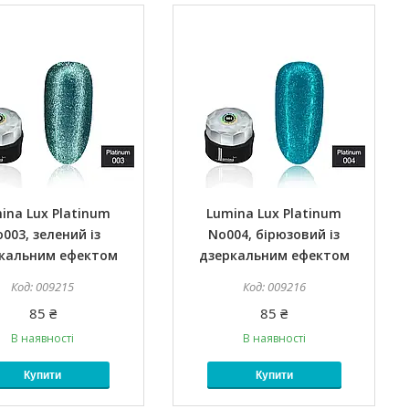
ina Lux Platinum
Lumina Lux Platinum
003, зелений із
No004, бірюзовий із
кальним ефектом
дзеркальним ефектом
009215
009216
85 ₴
85 ₴
В наявності
В наявності
Купити
Купити