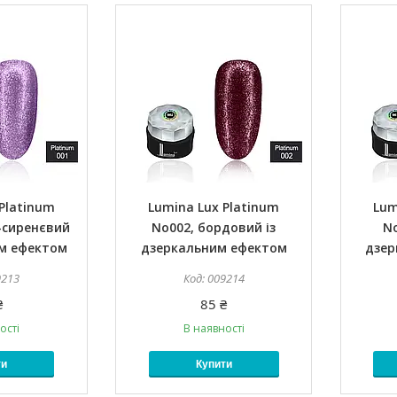
Platinum
Lumina Lux Platinum
Lum
-сиренєвий
No002, бордовий із
No
им ефектом
дзеркальним ефектом
дзер
9213
009214
₴
85 ₴
ості
В наявності
ти
Купити