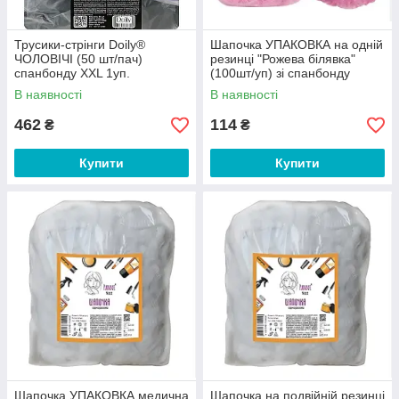
Трусики-стрінги Doily®
Шапочка УПАКОВКА на одній
ЧОЛОВІЧІ (50 шт/пач)
резинці "Рожева білявка"
спанбонду XXL 1уп.
(100шт/уп) зі спанбонду
В наявності
В наявності
462
114
₴
₴
Купити
Купити
Шапочка УПАКОВКА медична
Шапочка на подвійній резинці