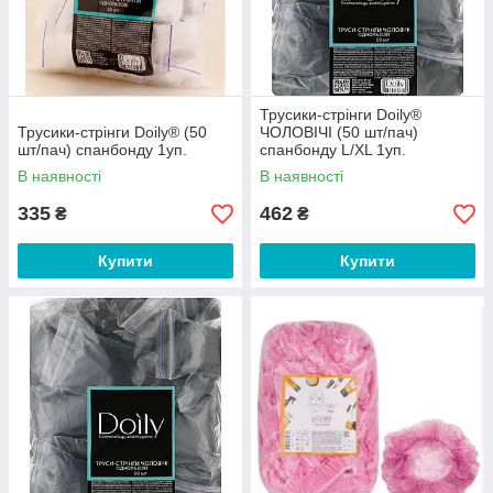
Трусики-стрінги Doily®
Трусики-стрінги Doily® (50
ЧОЛОВІЧІ (50 шт/пач)
шт/пач) спанбонду 1уп.
спанбонду L/XL 1уп.
В наявності
В наявності
335
462
₴
₴
Купити
Купити