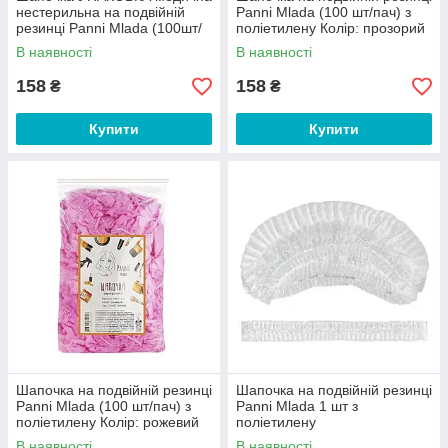
нестерильна на подвійній
Panni Mlada (100 шт/пач) з
резинці Panni Mlada (100шт/
поліетилену Колір: прозорий
уп) зі спанбонду однора
В наявності
В наявності
158
158
₴
₴
Купити
Купити
Шапочка на подвійній резинці
Шапочка на подвійній резинці
Panni Mlada (100 шт/пач) з
Panni Mlada 1 шт з
поліетилену Колір: рожевий
поліетилену
В наявності
В наявності