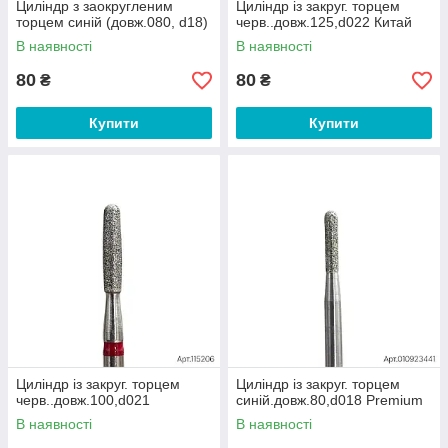
Циліндр з заокругленим
Циліндр із закруг. торцем
торцем синій (довж.080, d18)
черв..довж.125,d022 Китай
В наявності
В наявності
80
80
₴
₴
Купити
Купити
Циліндр із закруг. торцем
Циліндр із закруг. торцем
черв..довж.100,d021
синій.довж.80,d018 Premium
В наявності
В наявності