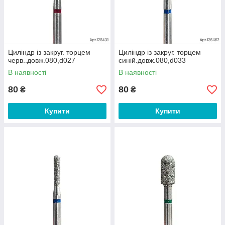
Циліндр із закруг. торцем
Циліндр із закруг. торцем
черв..довж.080,d027
синій.довж.080,d033
В наявності
В наявності
80
80
₴
₴
Купити
Купити