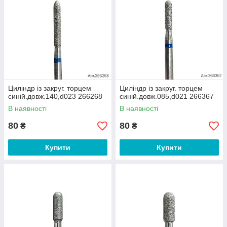
Циліндр із закруг. торцем
Циліндр із закруг. торцем
синій.довж.140,d023 266268
синій.довж.085,d021 266367
В наявності
В наявності
80
80
₴
₴
Купити
Купити