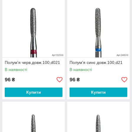
Полум'я черв.довж.100,d021
Полум'я синє довж.100,d21
В наявності
В наявності
96
96
₴
₴
Купити
Купити