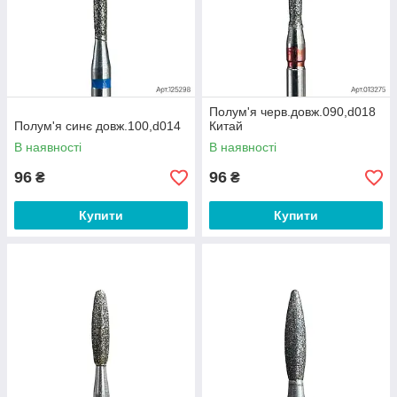
Полум'я черв.довж.090,d018
Полум'я синє довж.100,d014
Китай
В наявності
В наявності
96
96
₴
₴
Купити
Купити