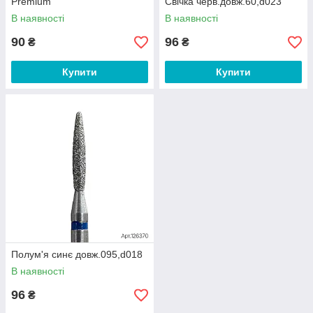
Premium
Свічка черв.довж.60,d023
В наявності
В наявності
90
96
₴
₴
Купити
Купити
Полум'я синє довж.095,d018
В наявності
96
₴