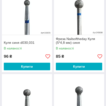
Фреза Nailsoftheday Куля
Куля синя d030,031
(5*4,8 мм) синя
В наявності
В наявності
96
85
₴
₴
Купити
Купити