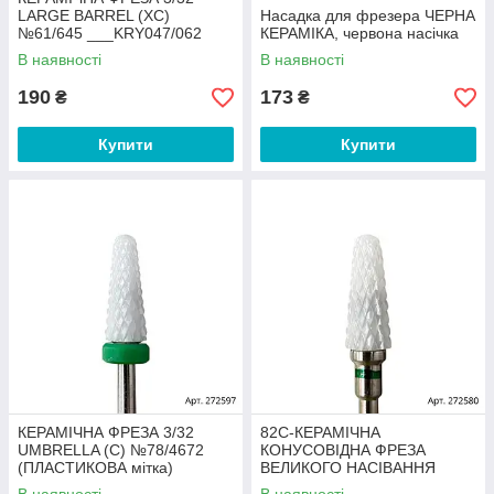
LARGE BARREL (XC)
Насадка для фрезера ЧЕРНА
№61/645 ___KRY047/062
КЕРАМІКА, червона насічка
(645)
В наявності
В наявності
190
173
₴
₴
Купити
Купити
КЕРАМІЧНА ФРЕЗА 3/32
82C-КЕРАМІЧНА
UMBRELLA (C) №78/4672
КОНУСОВІДНА ФРЕЗА
(ПЛАСТИКОВА мітка)
ВЕЛИКОГО НАСІВАННЯ
___KRY047/062 (4672)
___KRY047/062 (2584)