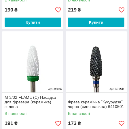
В наявності
В наявності
190
219
₴
₴
Купити
Купити
M 3/32 FLAME (C) Насадка
для фрезера (керамика)
Фреза керамічна "Кукурудза"
зелена
чорна (синя насічка) 6410501
В наявності
В наявності
191
173
₴
₴