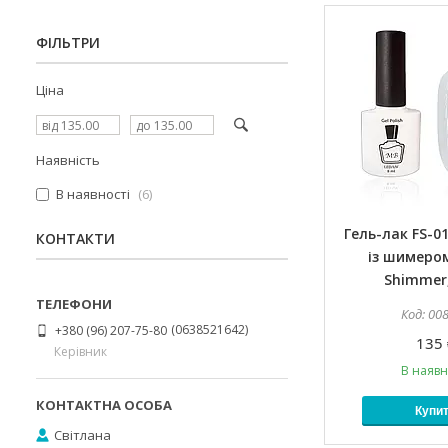
ФІЛЬТРИ
Ціна
Наявність
В наявності
6
Гель-лак FS-0
КОНТАКТИ
із шимером
Shimmer,
00
0638521642
+380 (96) 207-75-80
135 
Керівник
В наявн
Купи
Світлана