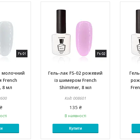
1 молочний
Гель-лак FS-02 рожевий
Гель
 French
із шимером French
рож
 8 мл
Shimmer, 8 мл
Fre
8600
008601
₴
135 ₴
ості
В наявності
ти
Купити