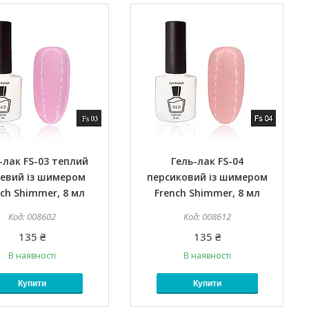
-лак FS-03 теплий
Гель-лак FS-04
евий із шимером
персиковий із шимером
nch Shimmer, 8 мл
French Shimmer, 8 мл
008602
008612
135 ₴
135 ₴
В наявності
В наявності
Купити
Купити