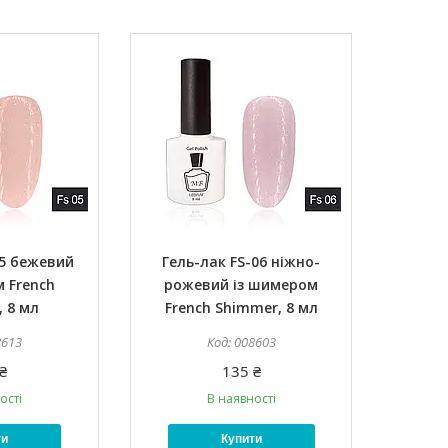
05 бежевий
Гель-лак FS-06 ніжно-
 French
рожевий із шимером
 8 мл
French Shimmer, 8 мл
8613
008603
₴
135 ₴
ості
В наявності
ти
Купити