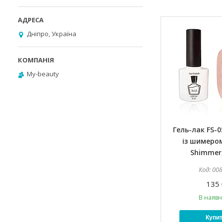
Дніпро, Україна
My-beauty
Гель-лак FS-
із шимером
Shimmer,
00
135 
В наявн
Купи