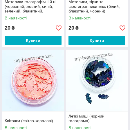
Метелики голографічні й ні
Метелики, зірки та
(червоний, жовтий, синій,
шестигранники мікс (білий,
зелений, блакитний,
блакитний, чорний)
фіолетовий, срібло)
В наявності
В наявності
20
20
₴
₴
Купити
Купити
Леткі миші (чорний,
Квіточки (світло-коралові)
голограма)
В наявності
В наявності