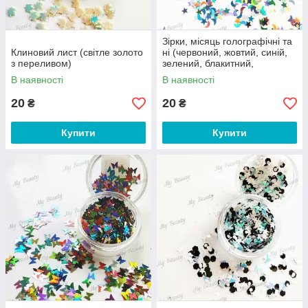
Зірки, місяць голографічні та
Клиновий лист (світле золото
ні (червоний, жовтий, синій,
з переливом)
зелений, блакитний,
фіолетовий, срібло)
В наявності
В наявності
20
20
₴
₴
Купити
Купити