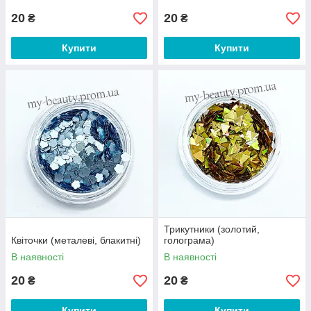
20
20
₴
₴
Купити
Купити
Трикутники (золотий,
Квіточки (металеві, блакитні)
голограма)
В наявності
В наявності
20
20
₴
₴
Купити
Купити