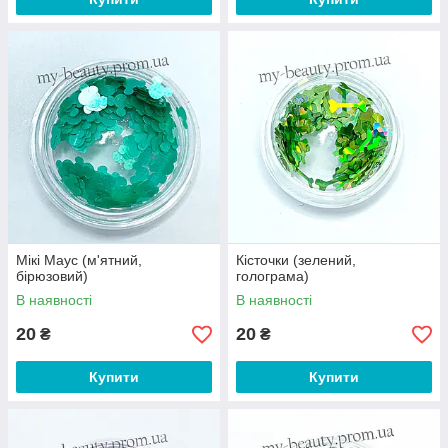
Мікі Маус (м'ятний,
Кісточки (зелений,
бірюзовий)
голограма)
В наявності
В наявності
20
20
₴
₴
Купити
Купити