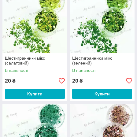
Шестигранники мікс
Шестигранники мікс
(салатовий)
(зелений)
В наявності
В наявності
20
20
₴
₴
Купити
Купити