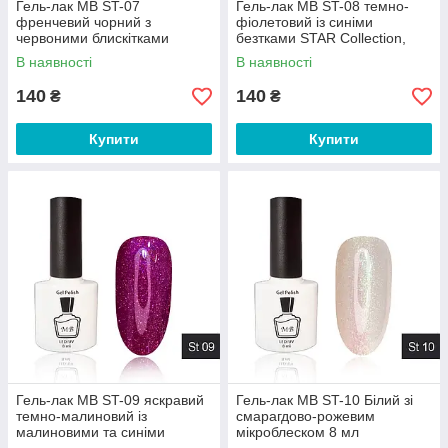
Гель-лак MB ST-07
Гель-лак MB ST-08 темно-
френчевий чорний з
фіолетовий із синіми
червоними блискітками
безтками STAR Collection,
блискітками STAR Collection,
блискітки 8 мл
В наявності
В наявності
блискітки 8 мл
140
140
₴
₴
Купити
Купити
Гель-лак MB ST-09 яскравий
Гель-лак МВ ST-10 Білий зі
темно-малиновий із
смарагдово-рожевим
малиновими та синіми
мікроблеском 8 мл