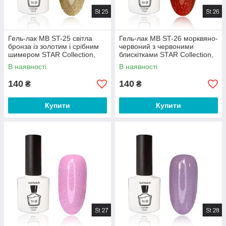
Гель-лак MB ST-25 світла
Гель-лак MB ST-26 морквяно-
бронза із золотим і срібним
червоний з червоними
шимером STAR Collection,
блискітками STAR Collection,
блискітки 8 мл
блискітки 8 мл
В наявності
В наявності
140
140
₴
₴
Купити
Купити