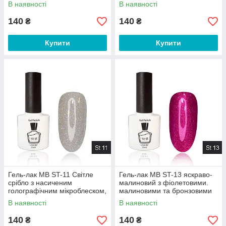
блискітками STAR Collection,
В наявності
В наявності
блискітки 8 мл
140
140
₴
₴
Купити
Купити
Гель-лак МВ ST-11 Світле
Гель-лак MB ST-13 яскраво-
срібло з насиченим
малиновий з фіолетовими.
голографічним мікроблеском,
малиновими та бронзовими
8 мл
блискітками STAR Collection,
В наявності
В наявності
блискітки 8 мл
140
140
₴
₴