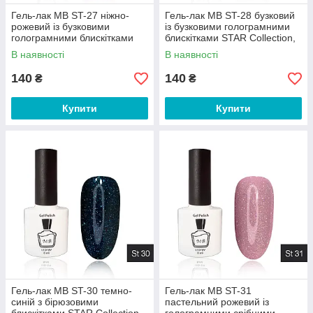
Гель-лак MB ST-27 ніжно-
Гель-лак MB ST-28 бузковий
рожевий із бузковими
із бузковими голограмними
голограмними блискітками
блискітками STAR Collection,
STAR Collection, блискітки 8
блискітки 8 мл
В наявності
В наявності
мл
140
140
₴
₴
Купити
Купити
Гель-лак MB ST-30 темно-
Гель-лак MB ST-31
синій з бірюзовими
пастельний рожевий із