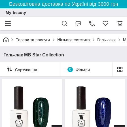
Безкоштовна доставка по Україні від 3000 грн
My-beauty
Товари та послуги
Нігтьова естетика
Гель-лаки
M
Гель-лак MB Star Collection
Сортування
0
Фільтри