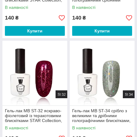
блискітками STAR Collection,
голограмними срібними
блискітки 8 мл
блискітками STAR Collection,
В наявності
В наявності
блискітки 8 мл
140
140
₴
₴
Купити
Купити
Гель-лак MB ST-32 яскраво-
Гель-лак MB ST-34 срібло з
фіолетовий із теракотовими
великими та дрібними
блискітками STAR Collection,
голографічними блискітками,
блискітки 8 мл
8 мл
В наявності
В наявності