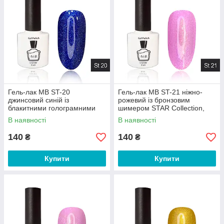
Гель-лак MB ST-20
Гель-лак MB ST-21 ніжно-
джинсовий синій із
рожевий із бронзовим
блакитними голограмними
шимером STAR Collection,
блискітками STAR Collection,
блискітки 8 мл
В наявності
В наявності
блискітки 8 мл
140
140
₴
₴
Купити
Купити